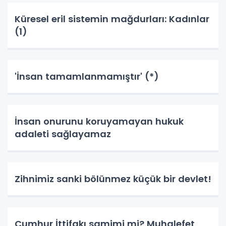
Küresel eril sistemin mağdurları: Kadınlar
(1)
'İnsan tamamlanmamıştır' (*)
İnsan onurunu koruyamayan hukuk
adaleti sağlayamaz
Zihnimiz sanki bölünmez küçük bir devlet!
Cumhur İttifakı samimi mi? Muhalefet