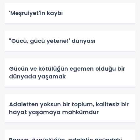
'Meşruiyet'in kaybı
"Gücü, gücü yetene!' dünyası
Gücün ve kötülüğün egemen olduğu bir
dünyada yaşamak
Adaletten yoksun bir toplum, kalitesiz bir
hayat yaşamaya mahkûmdur
Barışın, özgürlüğün, adaletin önündeki