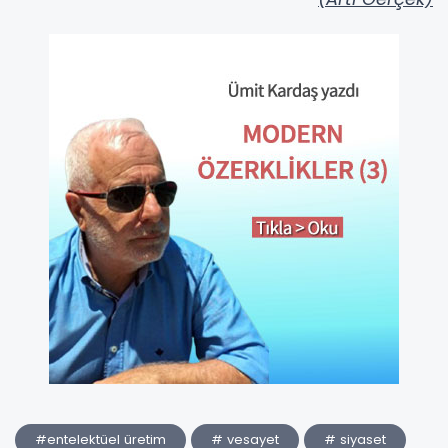
#entelektüel üretim
# vesayet
# siyaset