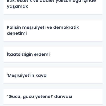
Etik, estetik ve adalet yoksunluğu içinde
yaşamak
Polisin meşruiyeti ve demokratik
denetimi
İtaatsizliğin erdemi
'Meşruiyet'in kaybı
"Gücü, gücü yetene!' dünyası