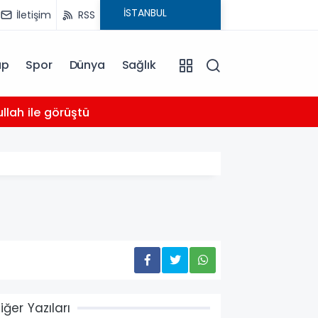
İletişim
RSS
ap
Spor
Dünya
Sağlık
03:16
llah ile görüştü
Bahçel
iğer Yazıları