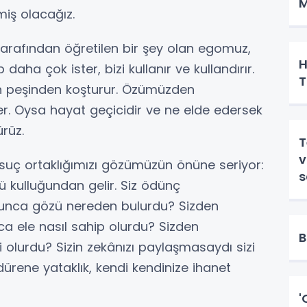
M
miş olacağız.
 tarafından öğretilen bir şey olan egomuz,
H
 daha çok ister, bizi kullanır ve kullandırır.
T
ün peşinden koşturur. Özümüzden
er. Oysa hayat geçicidir ve ne elde edersek
rüz.
T
v
n suç ortaklığımızı gözümüzün önüne seriyor:
ü kulluğundan gelir. Siz ödünç
bunca gözü nereden bulurdu? Sizden
a ele nasıl sahip olurdu? Sizden
B
 olurdu? Sizin zekânızı paylaşmasaydı sizi
ldürene yataklık, kendi kendinize ihanet
'