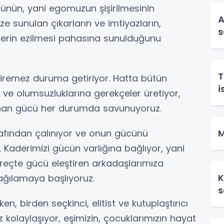
tünün, yani egomuzun şişirilmesinin
A
e sunulan çıkarların ve imtiyazların,
s
mlerin ezilmesi pahasına sunulduğunu
T
eştiremez duruma getiriyor. Hatta bütün
i
a ve olumsuzluklarına gerekçeler üretiyor,
unan gücü her durumda savunuyoruz.
afından çalınıyor ve onun gücünü
M
. Kaderimizi gücün varlığına bağlıyor, yani
reçte gücü eleştiren arkadaşlarımıza
K
ağılamaya başlıyoruz.
s
en, birden seçkinci, elitist ve kutuplaştırıcı
kolaylaşıyor, eşimizin, çocuklarımızın hayat