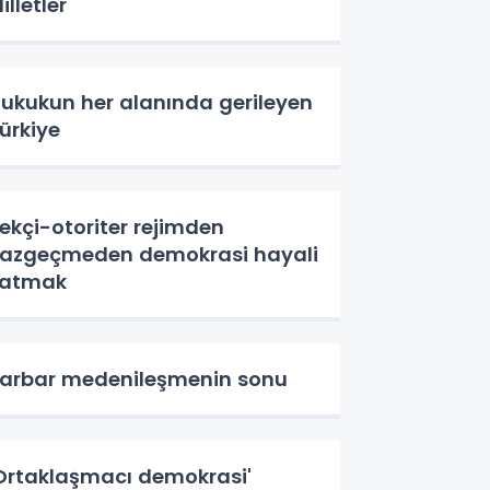
illetler
ukukun her alanında gerileyen
ürkiye
ekçi-otoriter rejimden
azgeçmeden demokrasi hayali
satmak
arbar medenileşmenin sonu
Ortaklaşmacı demokrasi'