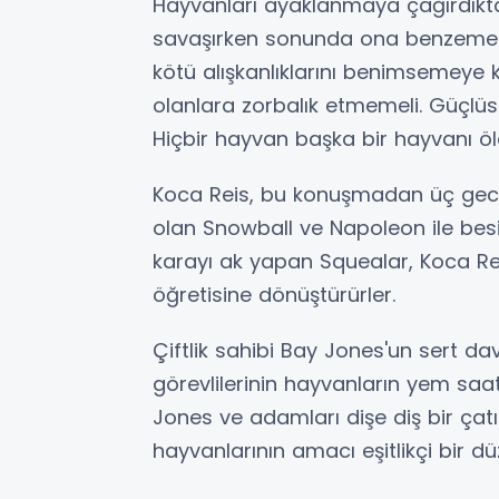
Hayvanları ayaklanmaya çağırdıktan
savaşırken sonunda ona benzememel
kötü alışkanlıklarını benimsemeye 
olanlara zorbalık etmemeli. Güçlüsü, 
Hiçbir hayvan başka bir hayvanı öl
Koca Reis, bu konuşmadan üç gece 
olan Snowball ve Napoleon ile bes
karayı ak yapan Squealar, Koca Reis
öğretisine dönüştürürler.
Çiftlik sahibi Bay Jones'un sert dav
görevlilerinin hayvanların yem saa
Jones ve adamları dişe diş bir çatı
hayvanlarının amacı eşitlikçi bir d