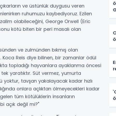
ö
 çıkarların ve üstünlük duygusu veren
G
mlenirken ruhumuzu kaybediyoruz. Ezilen
 zalim olabileceğini, George Orwell (Eric
, sonu kötü biten bir peri masalı olan
O
ö
üsünden ve zulmünden bıkmış olan
 Koca Reis diye bilinen, bir zamanlar ödül
E
kta topladığı hayvanlara ayaklanma öncesi
r
 tek yaratıktır. Süt vermez, yumurta
yoktur, tavşan yakalayacak kadar hızlı
şılığında onlara açlıktan ölmeyecekleri kadar
'
gelen tüm kötülüklerin insanların
ö
bi açık değil mi?"