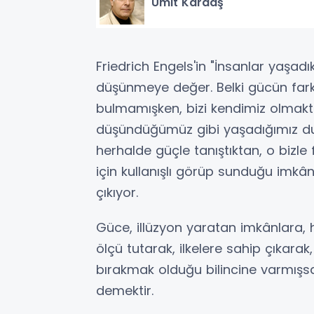
Ümit Kardaş
Friedrich Engels'in "İnsanlar yaşadı
düşünmeye değer. Belki gücün far
bulmamışken, bizi kendimiz olmakt
düşündüğümüz gibi yaşadığımız duy
herhalde güçle tanıştıktan, o bizle 
için kullanışlı görüp sunduğu imk
çıkıyor.
Güce, illüzyon yaratan imkânlara, h
ölçü tutarak, ilkelere sahip çıkarak
bırakmak olduğu bilincine varmışsak
demektir.