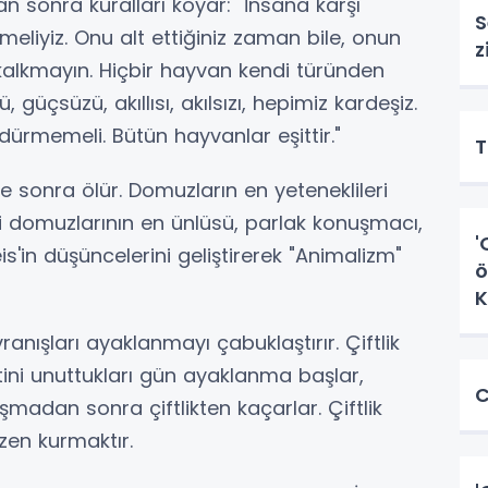
 sonra kuralları koyar: "İnsana karşı
S
iyiz. Onu alt ettiğiniz zaman bile, onun
z
kalkmayın. Hiçbir hayvan kendi türünden
güçsüzü, akıllısı, akılsızı, hepimiz kardeşiz.
dürmemeli. Bütün hayvanlar eşittir."
T
sonra ölür. Domuzların en yeteneklileri
i domuzlarının en ünlüsü, parlak konuşmacı,
'
'in düşüncelerini geliştirerek "Animalizm"
ö
K
ranışları ayaklanmayı çabuklaştırır. Çiftlik
tini unuttukları gün ayaklanma başlar,
C
şmadan sonra çiftlikten kaçarlar. Çiftlik
üzen kurmaktır.