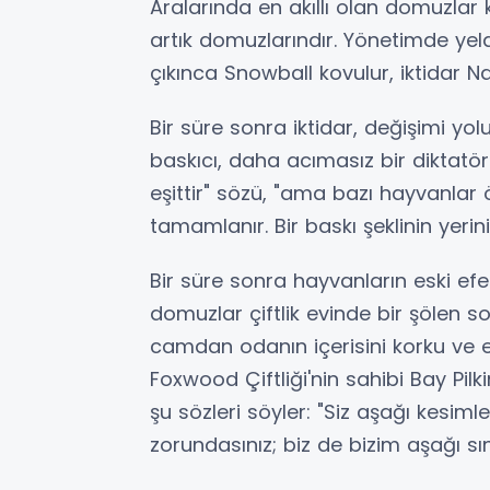
Aralarında en akıllı olan domuzlar k
artık domuzlarındır. Yönetimde yel
çıkınca Snowball kovulur, iktidar N
Bir süre sonra iktidar, değişimi yo
baskıcı, daha acımasız bir diktatör
eşittir" sözü, "ama bazı hayvanlar 
tamamlanır. Bir baskı şeklinin yerin
Bir süre sonra hayvanların eski efen
domuzlar çiftlik evinde bir şölen s
camdan odanın içerisini korku ve e
Foxwood Çiftliği'nin sahibi Bay Pil
şu sözleri söyler: "Siz aşağı kesi
zorundasınız; biz de bizim aşağı sı