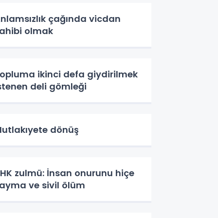
nlamsızlık çağında vicdan
ahibi olmak
opluma ikinci defa giydirilmek
stenen deli gömleği
utlakıyete dönüş
HK zulmü: İnsan onurunu hiçe
ayma ve sivil ölüm