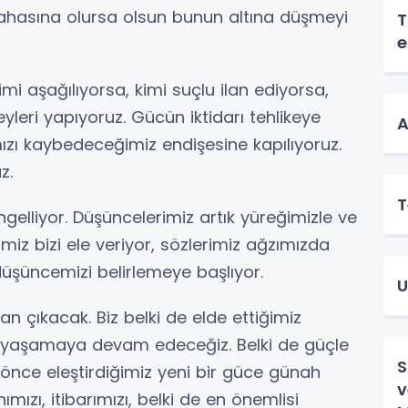
pahasına olursa olsun bunun altına düşmeyi
T
e
imi aşağılıyorsa, kimi suçlu ilan ediyorsa,
yleri yapıyoruz. Gücün iktidarı tehlikeye
A
ızı kaybedeceğimiz endişesine kapılıyoruz.
z.
T
engelliyor. Düşüncelerimiz artık yüreğimizle ve
iz bizi ele veriyor, sözlerimiz ağzımızda
 düşüncemizi belirlemeye başlıyor.
U
n çıkacak. Biz belki de elde ettiğimiz
u yaşamaya devam edeceğiz. Belki de güçle
S
 önce eleştirdiğimiz yeni bir güce günah
v
mızı, itibarımızı, belki de en önemlisi