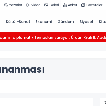
Yazarlar
Video
Galeri
Anket
Gazeteler
Kültür-Sanat
Ekonomi
Gündem
Siyaset
Kit
dan'ın diplomatik temasları sürüyor: Ürdün Kralı II. Abdu
sınanması
D