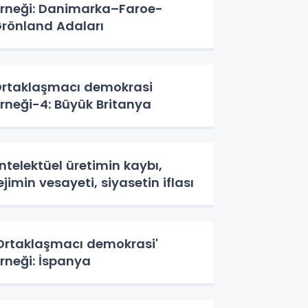
rneği: Danimarka–Faroe-
rönland Adaları
rtaklaşmacı demokrasi
rneği-4: Büyük Britanya
ntelektüel üretimin kaybı,
ejimin vesayeti, siyasetin iflası
Ortaklaşmacı demokrasi'
rneği: İspanya