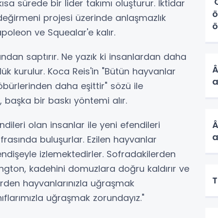
'
ısa sürede bir lider takımı oluşturur. İktidar
ö
değirmeni projesi üzerinde anlaşmazlık
ö
apoleon ve Squealar'e kalır.
lundan saptırır. Ne yazık ki insanlardan daha
Â
lük kurulur. Koca Reis'in "Bütün hayvanlar
a
öbürlerinden daha eşittir" sözü ile
i, başka bir baskı yöntemi alır.
dileri olan insanlar ile yeni efendileri
Â
a
ofrasında buluşurlar. Ezilen hayvanlar
ndişeyle izlemektedirler. Sofradakilerden
kington, kadehini domuzlara doğru kaldırır ve
T
mlerden hayvanlarınızla uğraşmak
nıflarımızla uğraşmak zorundayız."