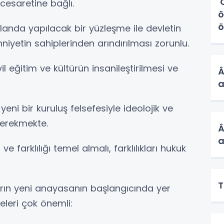
'
cesaretine bağlı.
ö
ö
anda yapılacak bir yüzleşme ile devletin
hniyetin sahiplerinden arındırılması zorunlu.
il eğitim ve kültürün insanileştirilmesi ve
Â
a
 yeni bir kuruluş felsefesiyle ideolojik ve
gerekmekte.
Â
a
ve farklılığı temel almalı, farklılıkları hukuk
T
ların yeni anayasanın başlangıcında yer
leri çok önemli: