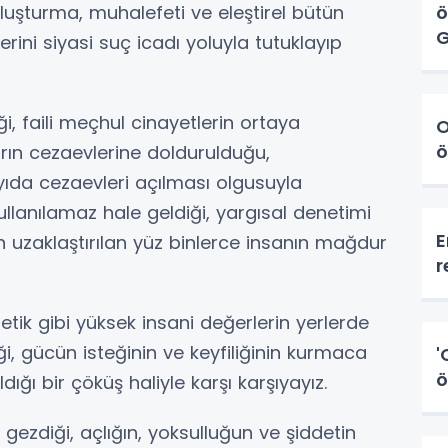
oluşturma, muhalefeti ve eleştirel bütün
ö
G
ini siyasi suç icadı yoluyla tutuklayıp
i, faili meçhul cinayetlerin ortaya
O
ö
arın cezaevlerine doldurulduğu,
yıda cezaevleri açılması olgusuyla
llanılamaz hale geldiği, yargısal denetimi
E
n uzaklaştırılan yüz binlerce insanın mağdur
r
tetik gibi yüksek insani değerlerin yerlerde
iği, gücün isteğinin ve keyfiliğinin kurmaca
'
ö
dığı bir çöküş haliyle karşı karşıyayız.
 gezdiği, açlığın, yoksulluğun ve şiddetin