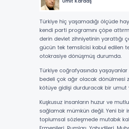
Ümit Kardaş
Türkiye hiç yaşamadığı ölçüde hay
kendi parti programını çöpe attır
derin devlet zihniyetinin yarattığı 
gücün tek temsilcisi kabul edilen t
otokrasiye dönüşmüş durumda.
Türkiye coğrafyasında yaşayanlar s
bedeli çok ağır olacak dönülmesi z
kötüye gidişi durduracak bir umut 
Kuşkusuz insanların huzur ve mutlu
sağlamak mümkün değil. Yeni bir inş
toplumsal sözleşmede mutabık kalma
Ermenileri, Rumları, Yahudileri, Muhaf