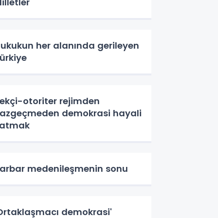
illetler
ukukun her alanında gerileyen
ürkiye
ekçi-otoriter rejimden
azgeçmeden demokrasi hayali
satmak
arbar medenileşmenin sonu
Ortaklaşmacı demokrasi'