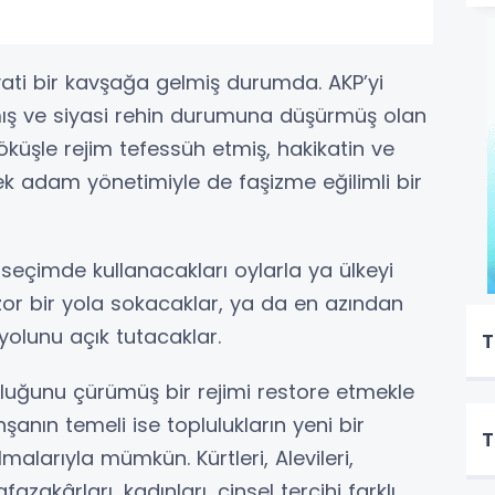
ati bir kavşağa gelmiş durumda. AKP’yi
mış ve siyasi rehin durumuna düşürmüş olan
çöküşle rejim tefessüh etmiş, hakikatin ve
ek adam yönetimiyle de faşizme eğilimli bir
eçimde kullanacakları oylarla ya ülkeyi
or bir yola sokacaklar, ya da en azından
yolunu açık tutacaklar.
T
luğunu çürümüş bir rejimi restore etmekle
anın temeli ise toplulukların yeni bir
T
larıyla mümkün. Kürtleri, Alevileri,
azakârları, kadınları, cinsel tercihi farklı