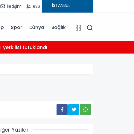
İletişim
RSS
ap
Spor
Dünya
Sağlık
02:21
yetkilisi tutuklandı
AHBAP 
iğer Yazıları