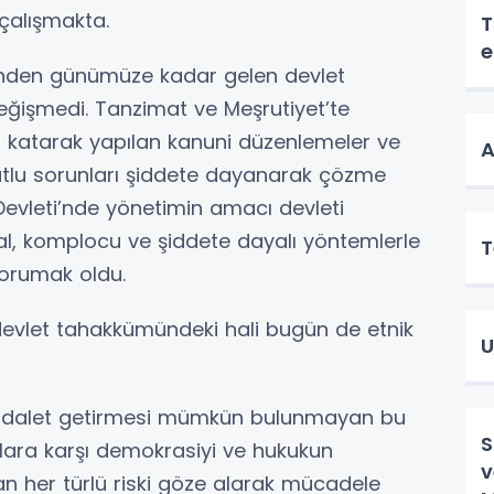
çalışmakta.
T
e
inden günümüze kadar gelen devlet
 değişmedi. Tanzimat ve Meşrutiyet’te
 katarak yapılan kanuni düzenlemeler ve
A
yutlu sorunları şiddete dayanarak çözme
Devleti’nde yönetimin amacı devleti
al, komplocu ve şiddete dayalı yöntemlerle
T
 korumak oldu.
in devlet tahakkümündeki hali bugün de etnik
U
e adalet getirmesi mümkün bulunmayan bu
S
lanlara karşı demokrasiyi ve hukukun
v
n her türlü riski göze alarak mücadele