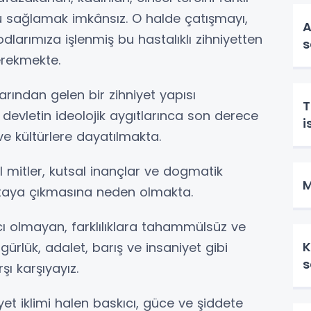
nu sağlamak imkânsız. O halde çatışmayı,
A
odlarımıza işlenmiş bu hastalıklı zihniyetten
s
erekmekte.
larından gelen bir zihniyet yapısı
T
 devletin ideolojik aygıtlarınca son derece
i
 ve kültürlere dayatılmakta.
el mitler, kutsal inançlar ve dogmatik
M
 ortaya çıkmasına neden olmakta.
cı olmayan, farklılıklara tahammülsüz ve
K
rlük, adalet, barış ve insaniyet gibi
s
rşı karşıyayız.
iyet iklimi halen baskıcı, güce ve şiddete