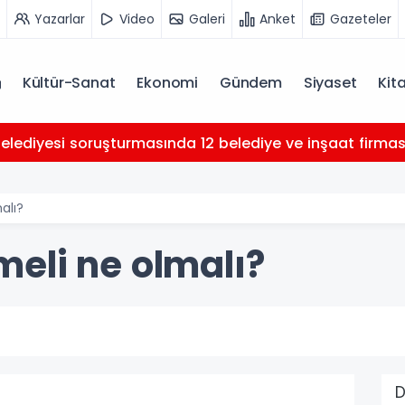
Yazarlar
Video
Galeri
Anket
Gazeteler
Kültür-Sanat
Ekonomi
Gündem
Siyaset
Kit
Belediyesi soruşturmasında 12 belediye ve inşaat firması 
alı?
eli ne olmalı?
D