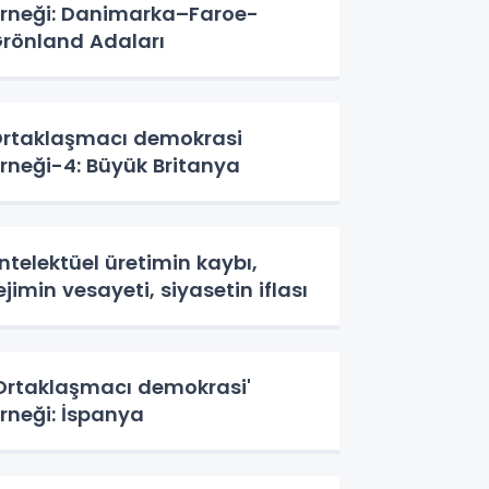
rneği: Danimarka–Faroe-
rönland Adaları
rtaklaşmacı demokrasi
rneği-4: Büyük Britanya
ntelektüel üretimin kaybı,
ejimin vesayeti, siyasetin iflası
Ortaklaşmacı demokrasi'
rneği: İspanya