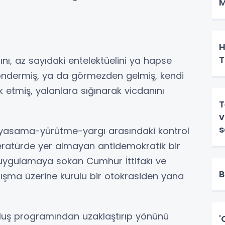
M
H
T
ını, az sayıdaki entelektüelini ya hapse
öndermiş, ya da görmezden gelmiş, kendi
etmiş, yalanlara sığınarak vicdanını
T
v
yasama-yürütme-yargı arasındaki kontrol
iteratürde yer almayan antidemokratik bir
i uygulamaya sokan Cumhur İttifakı ve
B
çatışma üzerine kurulu bir otokrasiden yana
luş programından uzaklaştırıp yönünü
'