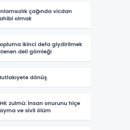
nlamsızlık çağında vicdan
ahibi olmak
opluma ikinci defa giydirilmek
stenen deli gömleği
utlakıyete dönüş
HK zulmü: İnsan onurunu hiçe
ayma ve sivil ölüm