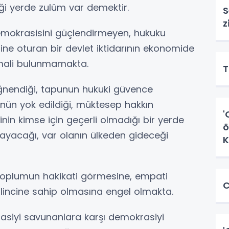
tiği yerde zulüm var demektir.
S
z
emokrasisini güçlendirmeyen, hukuku
ine oturan bir devlet iktidarının ekonomide
timali bulunmamakta.
T
iğnendiği, tapunun hukuki güvence
nün yok edildiği, müktesep hakkın
'
iğinin kimse için geçerli olmadığı bir yerde
ö
ayacağı, var olanın ülkeden gideceği
K
, toplumun hakikati görmesine, empati
C
incine sahip olmasına engel olmakta.
asiyi savunanlara karşı demokrasiyi