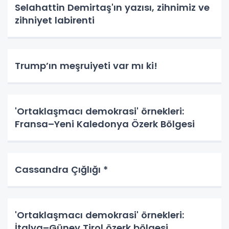
Selahattin Demirtaş'ın yazısı, zihnimiz ve
zihniyet labirenti
Trump’ın meşruiyeti var mı ki!
'Ortaklaşmacı demokrasi' örnekleri:
Fransa–Yeni Kaledonya Özerk Bölgesi
Cassandra Çığlığı *
'Ortaklaşmacı demokrasi' örnekleri:
İtalya–Güney Tirol özerk bölgesi