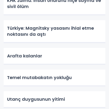
KHK zulmü: İnsan onurunu hiçe sayma ve
sivil ölüm
Türkiye: Magnitsky yasasını ihlal etme
noktasını da aştı
Arafta kalanlar
Temel mutabakatın yokluğu
Utanç duygusunun yitimi