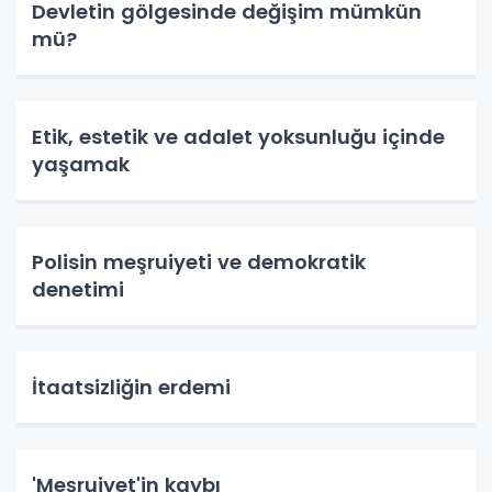
Devletin gölgesinde değişim mümkün
mü?
Etik, estetik ve adalet yoksunluğu içinde
yaşamak
Polisin meşruiyeti ve demokratik
denetimi
İtaatsizliğin erdemi
'Meşruiyet'in kaybı