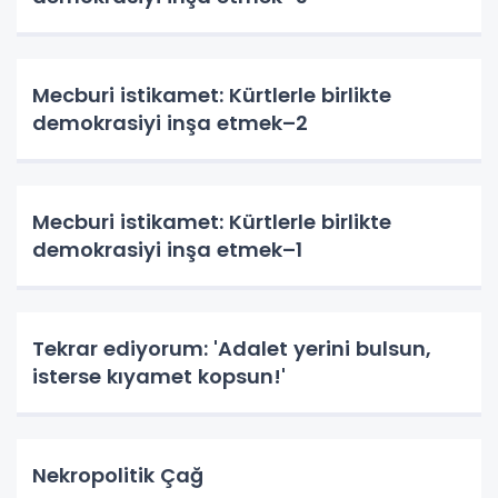
Mecburi istikamet: Kürtlerle birlikte
demokrasiyi inşa etmek–2
Mecburi istikamet: Kürtlerle birlikte
demokrasiyi inşa etmek–1
Tekrar ediyorum: 'Adalet yerini bulsun,
isterse kıyamet kopsun!'
Nekropolitik Çağ