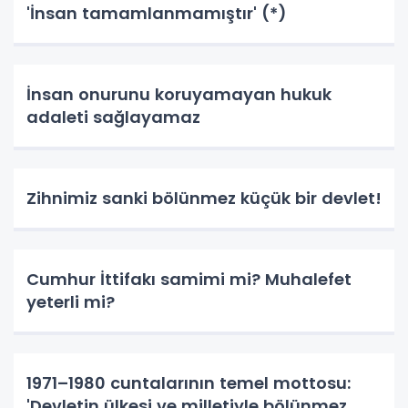
'İnsan tamamlanmamıştır' (*)
İnsan onurunu koruyamayan hukuk
adaleti sağlayamaz
Zihnimiz sanki bölünmez küçük bir devlet!
Cumhur İttifakı samimi mi? Muhalefet
yeterli mi?
1971–1980 cuntalarının temel mottosu:
'Devletin ülkesi ve milletiyle bölünmez