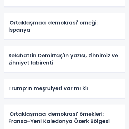
'Ortaklaşmacı demokrasi' örneği:
İspanya
Selahattin Demirtaş'ın yazısı, zihnimiz ve
zihniyet labirenti
Trump’ın meşruiyeti var mı ki!
'Ortaklaşmacı demokrasi' örnekleri:
Fransa–Yeni Kaledonya Özerk Bölgesi