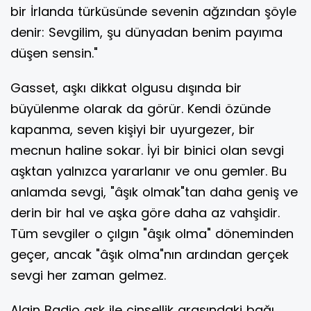
bir İrlanda türküsünde sevenin ağzından şöyle
denir: Sevgilim, şu dünyadan benim payıma
düşen sensin."
Gasset, aşkı dikkat olgusu dışında bir
büyülenme olarak da görür. Kendi özünde
kapanma, seven kişiyi bir uyurgezer, bir
mecnun haline sokar. İyi bir binici olan sevgi
aşktan yalnızca yararlanır ve onu gemler. Bu
anlamda sevgi, "âşık olmak"tan daha geniş ve
derin bir hal ve aşka göre daha az vahşidir.
Tüm sevgiler o çılgın "âşık olma" döneminden
geçer, ancak "âşık olma"nın ardından gerçek
sevgi her zaman gelmez.
Alain Badio aşk ile cinsellik arasındaki bağı