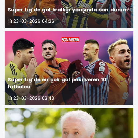
Süper Lig’de gol krallığı yarışında son durum!
23-03-2026 04:26
Süper Lig’de en çok gol pası veren 10
futbolcu
23-03-2026 03:40