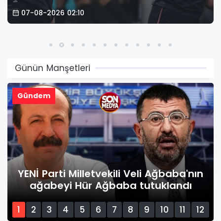
07-08-2026 02:10
Günün Manşetleri
Gündem
YENİ Parti Milletvekili Veli Ağbaba'nın
ağabeyi Hür Ağbaba tutuklandı
1
2
3
4
5
6
7
8
9
10
11
12