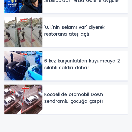
Arbeloa'dan Arda Güler'e övgüler
'U.T.'nin selamı var' diyerek
restorana ateş açtı
6 kez kurşunlatılan kuyumcuya 2
silahlı saldırı daha!
Kocaeli'de otomobil Down
sendromlu çocuğa çarptı