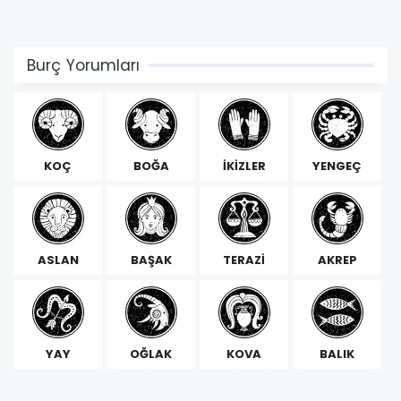
Burç Yorumları
KOÇ
BOĞA
İKİZLER
YENGEÇ
ASLAN
BAŞAK
TERAZİ
AKREP
YAY
OĞLAK
KOVA
BALIK