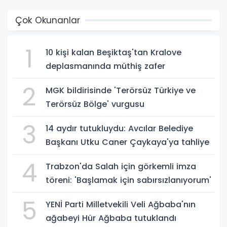
13
14
15
Çok Okunanlar
1
10 kişi kalan Beşiktaş'tan Kralove
deplasmanında müthiş zafer
2
MGK bildirisinde 'Terörsüz Türkiye ve
Terörsüz Bölge' vurgusu
3
14 aydır tutukluydu: Avcılar Belediye
Başkanı Utku Caner Çaykaya'ya tahliye
4
Trabzon'da Salah için görkemli imza
töreni: 'Başlamak için sabırsızlanıyorum'
5
YENİ Parti Milletvekili Veli Ağbaba'nın
ağabeyi Hür Ağbaba tutuklandı