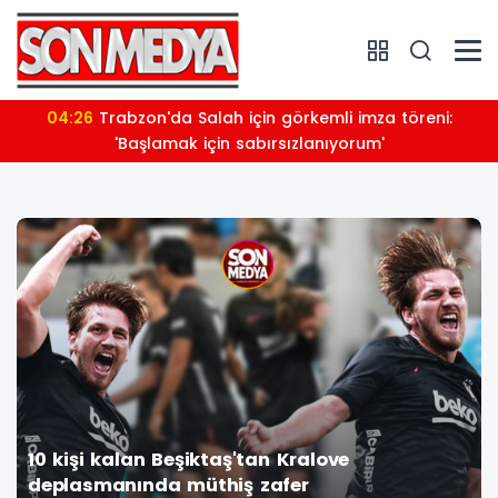
03:39
14 aydır tutukluydu: Avcılar Belediye Başkanı
Utku Caner Çaykaya'ya tahliye
10 kişi kalan Beşiktaş'tan Kralove
deplasmanında müthiş zafer