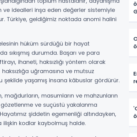
ışlandığından toplum hastalanır, dayanışma
ö
n ve idealleri inşa eden değerler sistemiyle
G
olur. Türkiye, geldiğimiz noktada anomi halini
O
delesinin hüküm sürdüğü bir hayat
ö
nda sıkışmış durumda. Başarı ve para
irayı, ihaneti, haksızlığı yöntem olarak
n haksızlığa uğramasına ve mutsuz
E
 şekilde yaşamış insana kâbuslar gördürür.
r
rın, mağdurların, masumların ve mahzunların
n, gözetlenme ve suçüstü yakalanma
'
ayatımız şiddetin egemenliği altındayken,
ö
ilişkin kodlar kaybolmuş halde.