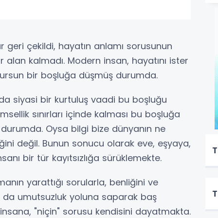
r geri çekildi, hayatın anlamı sorusunun
ir alan kalmadı. Modern insan, hayatını ister
ldursun bir boşluğa düşmüş durumda.
 da siyasi bir kurtuluş vaadi bu boşluğu
sellik sınırları içinde kalması bu boşluğa
ış durumda. Oysa bilgi bize dünyanın ne
ğini değil. Bunun sonucu olarak eve, eşyaya,
T
anı bir tür kayıtsızlığa sürüklemekte.
manın yarattığı sorularla, benliğini ve
T
 ya da umutsuzluk yoluna saparak baş
 insana, "niçin" sorusu kendisini dayatmakta.