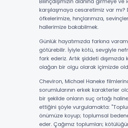
Bilinçdışımızın alanına girmeye ve 
karşılaşmaya cesaretimiz var mı? De
öfkelerimize, hınçlarımıza, sevinçl
hallerimize bakabilmek.
Günlük hayatımızda farkına varam
götürebilir. İyiyle kötü, sevgiyle n
fark ederiz. Artık şiddeti dışımızd
olağan bir olgu olarak içimizde ol
Cheviron, Michael Haneke filmlerind
sorumlularının erkek karakterler
bir şekilde onların suç ortağı halin
ettiğini şöyle vurgulamakta: "Toplum
önümüze koyup; toplumsal bedene
eder. Çağımız toplumları; kötülüğü