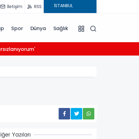
İletişim
RSS
ap
Spor
Dünya
Sağlık
03:39
rsızlanıyorum'
14 ay
iğer Yazıları