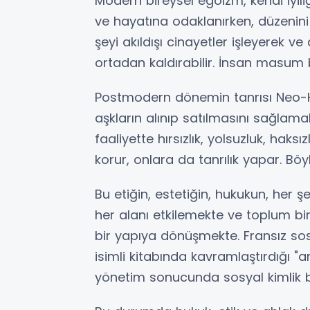
Modern bireysel egoizm, kendi iyili
ve hayatına odaklanırken, düzenini 
şeyi akıldışı cinayetler işleyerek ve
ortadan kaldırabilir. İnsan masum 
Postmodern dönemin tanrısı Neo-Her
aşkların alınıp satılmasını sağlama
faaliyette hırsızlık, yolsuzluk, hak
korur, onlara da tanrılık yapar. Böy
Bu etiğin, estetiğin, hukukun, her ş
her alanı etkilemekte ve toplum b
bir yapıya dönüşmekte. Fransız sos
isimli kitabında kavramlaştırdığı "
yönetim sonucunda sosyal kimlik bi