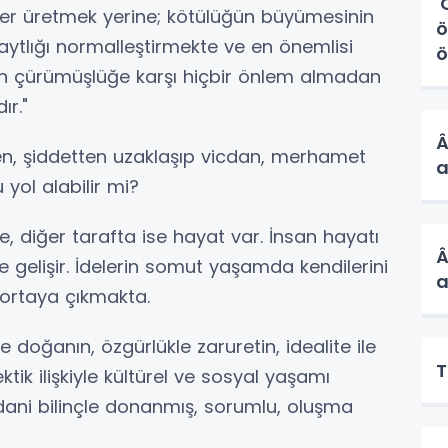
'
er üretmek yerine; kötülüğün büyümesinin
ö
ytlığı normalleştirmekte ve en önemlisi
ö
en çürümüşlüğe karşı hiçbir önlem almadan
r."
Â
en, şiddetten uzaklaşıp vicdan, merhamet
a
yol alabilir mi?
e, diğer tarafta ise hayat var. İnsan hayatı
Â
 gelişir. İdelerin somut yaşamda kendilerini
a
 ortaya çıkmakta.
e doğanın, özgürlükle zaruretin, idealite ile
T
ktik ilişkiyle kültürel ve sosyal yaşamı
cdani bilinçle donanmış, sorumlu, oluşma