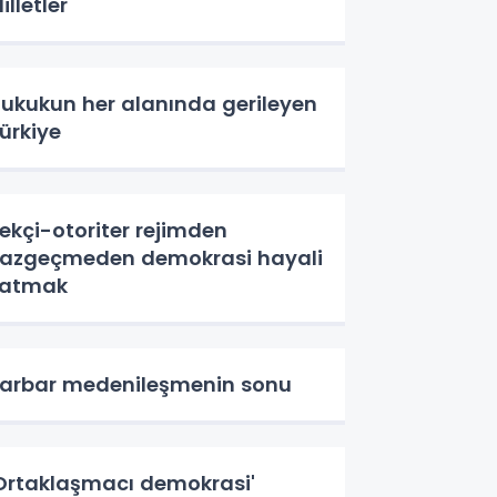
illetler
ukukun her alanında gerileyen
ürkiye
ekçi-otoriter rejimden
azgeçmeden demokrasi hayali
satmak
arbar medenileşmenin sonu
Ortaklaşmacı demokrasi'