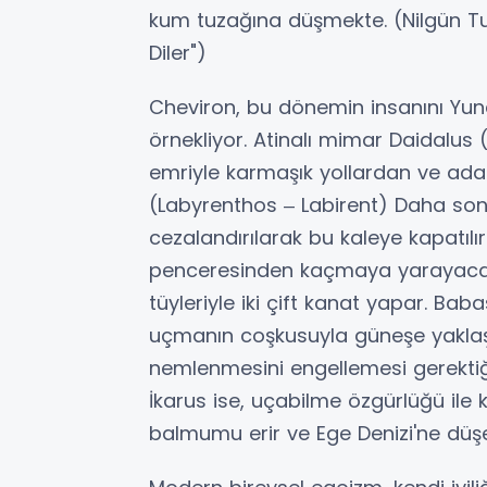
kum tuzağına düşmekte. (Nilgün Tu
Diler")
Cheviron, bu dönemin insanını Yuna
örnekliyor. Atinalı mimar Daidalus 
emriyle karmaşık yollardan ve adal
(Labyrenthos ‒ Labirent) Daha son
cezalandırılarak bu kaleye kapatılır
penceresinden kaçmaya yarayacak
tüyleriyle iki çift kanat yapar. Ba
uçmanın coşkusuyla güneşe yaklaş
nemlenmesini engellemesi gerektiğin
İkarus ise, uçabilme özgürlüğü ile
balmumu erir ve Ege Denizi'ne düş