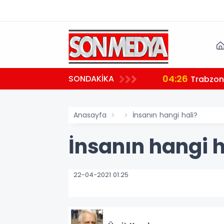
04:26
SONDAKİKA
ndı
Trabzon'
Anasayfa
İnsanın hangi hali?
İnsanın hangi h
22-04-2021 01:25