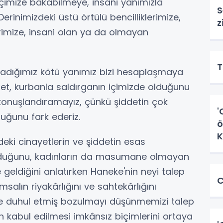
içimize bakabilmeye, insani yanımızla
S
rinimizdeki üstü örtülü bencilliklerimize,
z
erimize, insani olan ya da olmayan
T
adığımız kötü yanımız bizi hesaplaşmaya
efret, kurbanla saldırganın içimizde olduğunu
a konuşlandıramayız, çünkü şiddetin çok
'
duğunu fark ederiz.
ö
K
eki cinayetlerin ve şiddetin esas
 olduğunu, kadınların da masumane olmayan
e geldiğini anlatırken Haneke'nin neyi talep
C
salın riyakârlığını ve sahtekârlığını
 duhul etmiş bozulmayı düşünmemizi talep
n kabul edilmesi imkânsız biçimlerini ortaya