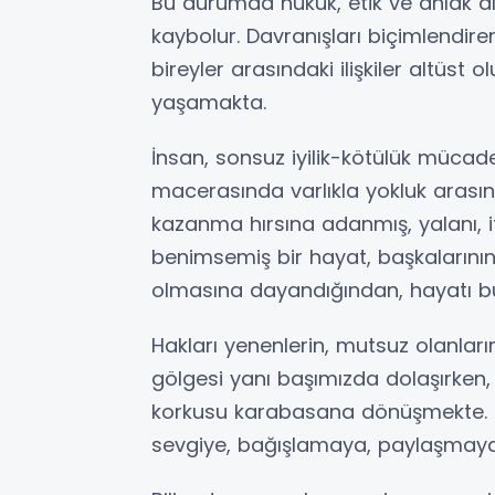
Bu durumda hukuk, etik ve ahlak d
kaybolur. Davranışları biçimlendire
bireyler arasındaki ilişkiler altüst 
yaşamakta.
İnsan, sonsuz iyilik-kötülük müca
macerasında varlıkla yokluk arası
kazanma hırsına adanmış, yalanı, ift
benimsemiş bir hayat, başkalarını
olmasına dayandığından, hayatı bu
Hakları yenenlerin, mutsuz olanla
gölgesi yanı başımızda dolaşırke
korkusu karabasana dönüşmekte. H
sevgiye, bağışlamaya, paylaşmaya 