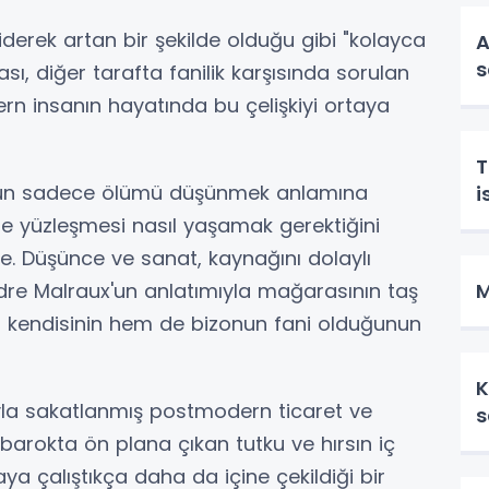
giderek artan bir şekilde olduğu gibi "kolayca
A
s
sı, diğer tarafta fanilik karşısında sorulan
rn insanın hayatında bu çelişkiyi ortaya
T
ı onun sadece ölümü düşünmek anlamına
i
ikle yüzleşmesi nasıl yaşamak gerektiğini
. Düşünce ve sanat, kaynağını dolaylı
 Andre Malraux'un anlatımıyla mağarasının taş
M
em kendisinin hem de bizonun fani olduğunun
K
ıyla sakatlanmış postmodern ticaret ve
s
barokta ön plana çıkan tutku ve hırsın iç
a çalıştıkça daha da içine çekildiği bir