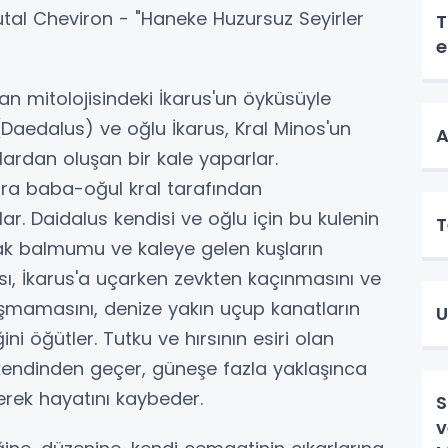
tal Cheviron - "Haneke Huzursuz Seyirler
T
e
n mitolojisindeki İkarus'un öyküsüyle
(Daedalus) ve oğlu İkarus, Kral Minos'un
A
ardan oluşan bir kale yaparlar.
ra baba-oğul kral tarafından
lar. Daidalus kendisi ve oğlu için bu kulenin
T
 balmumu ve kaleye gelen kuşların
bası, İkarus'a uçarken zevkten kaçınmasını ve
mamasını, denize yakın uçup kanatların
U
i öğütler. Tutku ve hırsının esiri olan
 kendinden geçer, güneşe fazla yaklaşınca
erek hayatını kaybeder.
S
v