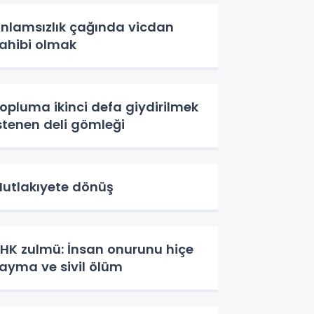
nlamsızlık çağında vicdan
ahibi olmak
opluma ikinci defa giydirilmek
stenen deli gömleği
utlakıyete dönüş
HK zulmü: İnsan onurunu hiçe
ayma ve sivil ölüm