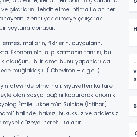
ğine, düzenine, kendi cemaatinin çıkarlarına
M
ve çıkarlarını tehdit etme ihtimali olan her
 cinayetin izlerini yok etmeye çalışarak
bir şeytana dönüşür.
H
T
mes, malların, fikirlerin, duyguların,
kta. Ekonominin, alıp satmanın tanrısı, bu
sızlık olduğunu bilir ama bunu yapanları da
T
lece muğlaklaşır. ( Cheviron - a.g.e. )
v
eyin ötesinde olma hali, siyasetten kültüre
ireyle olan sosyal bağını kopararak anomik
yolog Émile urkheim'ın Suicide (İntihar)
B
anomi" halinde, haksız, hukuksuz ve adaletsiz
reysel düzeye inerek ufalanır.
'