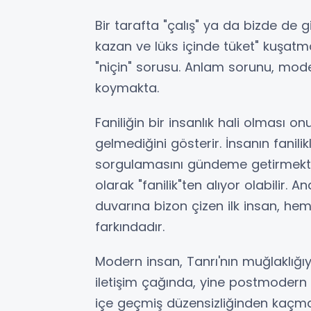
Bir tarafta "çalış" ya da bizde de 
kazan ve lüks içinde tüket" kuşatma
"niçin" sorusu. Anlam sorunu, mode
koymakta.
Faniliğin bir insanlık hali olmas
gelmediğini gösterir. İnsanın fanil
sorgulamasını gündeme getirmekte
olarak "fanilik"ten alıyor olabilir.
duvarına bizon çizen ilk insan, h
farkındadır.
Modern insan, Tanrı'nın muğlaklığ
iletişim çağında, yine postmodern 
içe geçmiş düzensizliğinden kaçmay