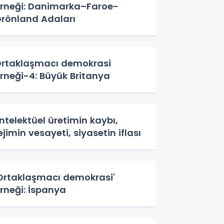
rneği: Danimarka–Faroe-
rönland Adaları
rtaklaşmacı demokrasi
rneği-4: Büyük Britanya
ntelektüel üretimin kaybı,
ejimin vesayeti, siyasetin iflası
Ortaklaşmacı demokrasi'
rneği: İspanya