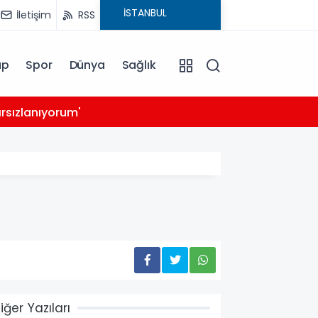
İletişim
RSS
ap
Spor
Dünya
Sağlık
03:39
rsızlanıyorum'
14 ay
iğer Yazıları