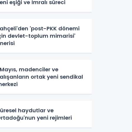
eni eşiği ve İmralı süreci
ahçeli'den 'post-PKK dönemi
çin devlet-toplum mimarisi'
nerisi
 Mayıs, madenciler ve
alışanların ortak yeni sendikal
erkezi
üresel haydutlar ve
rtadoğu'nun yeni rejimleri