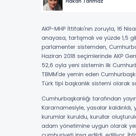
Hakan Tahmaz
AKP-MHP İttifakı'nın zoruyla, 16 Ni
anayasa, tartışmalı ve yüzde 1,5 gibi
parlamenter sistemden, Cumhurbaş
Haziran 2018 seçimlerinde AKP Ge
52,6 oyla yeni sistemin ilk Cumhur
TBMM'de yemin eden Cumhurbaşkan
Türk tipi başkanlık sistemi olarak su
Cumhurbaşkanlığı tarafından yayın
Kararnamesiyle, yasalar kaldırıldı, y
kurumlar kuruldu, kurullar oluşturul
adam yönetimine uygun olarak yeni
cumhuriyeti inşa edildi, ediliyor. İh