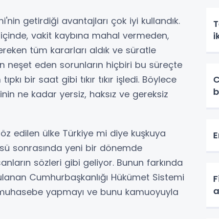
in getirdiği avantajları çok iyi kullandık.
T
içinde, vakit kaybına mahal vermeden,
i
reken tüm kararları aldık ve süratle
an neşet eden sorunların hiçbiri bu süreçte
ı bir saat gibi tıkır tıkır işledi. Böylece
C
b
erinin ne kadar yersiz, haksız ve gereksiz
söz edilen ülke Türkiye mi diye kuşkuya
E
rüsü sonrasında yeni bir dönemde
ların sözleri gibi geliyor. Bunun farkında
uygulanan Cumhurbaşkanlığı Hükümet Sistemi
F
, muhasebe yapmayı ve bunu kamuoyuyla