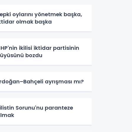
epki oylarını yönetmek başka,
ktidar olmak başka
HP'nin ikilisi iktidar partisinin
üyüsünü bozdu
rdoğan–Bahçeli ayrışması mı?
ilistin Sorunu'nu paranteze
almak