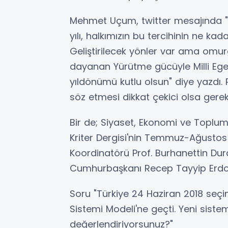
Mehmet Uçum, twitter mesajında "
yılı, halkımızın bu tercihinin ne ka
Geliştirilecek yönler var ama omu
dayanan Yürütme gücüyle Milli Egem
yıldönümü kutlu olsun" diye yazdı. 
söz etmesi dikkat çekici olsa gerek
Bir de; Siyaset, Ekonomi ve Toplum
Kriter Dergisi'nin Temmuz-Ağustos 
Koordinatörü Prof. Burhanettin Dur
Cumhurbaşkanı Recep Tayyip Erdoğa
Soru "Türkiye 24 Haziran 2018 se
Sistemi Modeli'ne geçti. Yeni siste
değerlendiriyorsunuz?"