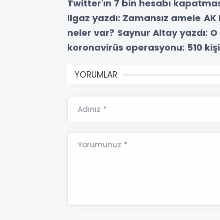
Twitter'ın 7 bin hesabı kapatmas
Ilgaz yazdı: Zamansız amele
AK 
neler var?
Saynur Altay yazdı: O
koronavirüs operasyonu: 510 kişi
YORUMLAR
Adınız *
Yorumunuz *