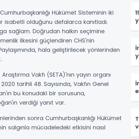
Cumhurbaşkanlığı Hükümet Sisteminin iki
1
y
dar isabetli olduğunu defalarca kanıtladı.
rga sağlam. Doğrudan halkın seçimine
enlik ilkesini güçlendiren CHS'nin
İ
Paylaşımında, hala geliştirilecek yönlerinden
y
.
 Araştırma Vakfı (SETA)'nın yayın organı
İ
2020 tarihli 48. Sayısında, Vakfın Genel
e
an'ın bu konudaki bir sorusuna,
n'ın verdiği yanıt var.
çimlerinden sonra Cumhurbaşkanlığı Hükümet
T
v
min salgınla mücadeledeki etkisini nasıl