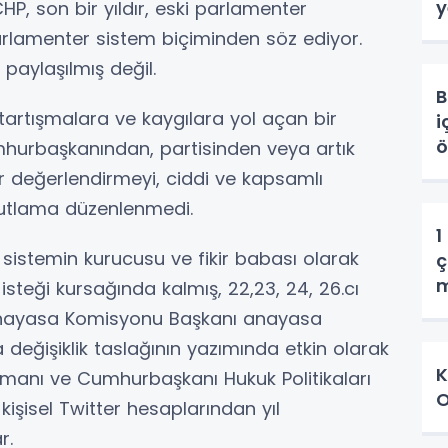
y
HP, son bir yıldır, eski parlamenter
rlamenter sistem biçiminden söz ediyor.
 paylaşılmış değil.
B
i tartışmalara ve kaygılara yol açan bir
i
ö
hurbaşkanından, partisinden veya artık
ir değerlendirmeyi, ciddi ve kapsamlı
 kutlama düzenlenmedi.
1
sistemin kurucusu ve fikir babası olarak
ç
m
teği kursağında kalmış, 22,23, 24, 26.cı
 Anayasa Komisyonu Başkanı anayasa
değişiklik taslağının yazımında etkin olarak
K
manı ve Cumhurbaşkanı Hukuk Politikaları
O
işisel Twitter hesaplarından yıl
r.