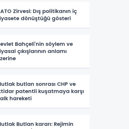
ATO Zirvesi: Dış politikanın iç
iyasete dönüştüğü gösteri
evlet Bahçeli'nin söylem ve
iyasal çıkışlarının anlamı
zerine
utlak butlan sonrası CHP ve
ktidar patentli kuşatmaya karşı
alk hareketi
utlak Butlan kararı: Rejimin