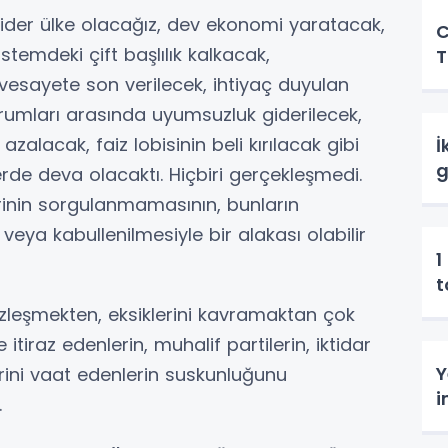
 lider ülke olacağız, dev ekonomi yaratacak,
C
stemdeki çift başlılık kalkacak,
T
vesayete son verilecek, ihtiyaç duyulan
urumları arasında uyumsuzluk giderilecek,
zalacak, faiz lobisinin beli kırılacak gibi
İ
g
erde deva olacaktı. Hiçbiri gerçekleşmedi.
birinin sorgulanmamasının, bunların
veya kabullenilmesiyle bir alakası olabilir
1
t
a yüzleşmekten, eksiklerini kavramaktan çok
itiraz edenlerin, muhalif partilerin, iktidar
Y
erini vaat edenlerin suskunluğunu
i
.