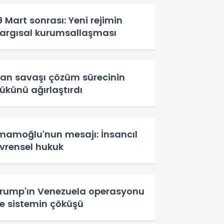
9 Mart sonrası: Yeni rejimin
argısal kurumsallaşması
ran savaşı çözüm sürecinin
ükünü ağırlaştırdı
mamoğlu'nun mesajı: İnsancıl
vrensel hukuk
rump'ın Venezuela operasyonu
e sistemin çöküşü