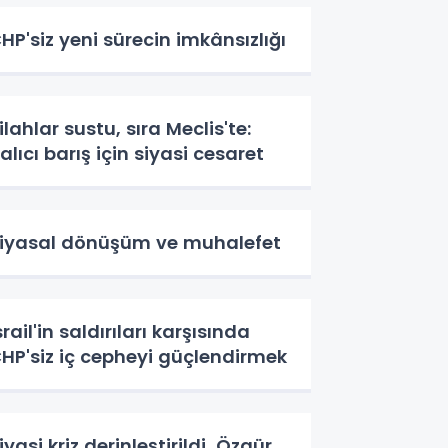
HP'siz yeni sürecin imkânsızlığı
ilahlar sustu, sıra Meclis'te:
alıcı barış için siyasi cesaret
iyasal dönüşüm ve muhalefet
srail'in saldırıları karşısında
HP'siz iç cepheyi güçlendirmek
iyasi kriz derinleştirildi, Özgür