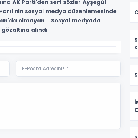
ına AK Parti'den sert sözler
Ayşegül
Parti'nin sosyal medya düzenlemesinde
C
 an'da olmayan...
Sosyal medyada
 gözaltına alındı
S
K
E-Posta Adresiniz *
S
İ
C
S