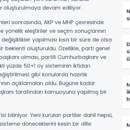
 oluşturulmaya devam ediliyor.
N
s
imleri sonrasında, AKP ve MHP çevresinde
önelik eleştiriler ve seçim sonuçlarının
değişiklikler yapılması kısa bir süre de olsa
D
 beklenti oluşturuldu. Özellikle, parti genel
s
şkanı olması, partili Cumhurbaşkanı ve
ü
i yüzde 50+1 oy sisteminin iktidarı
ştirilmesi gibi konularda hazırlık
arının açıklamaları oldu. Bugüne kadar
M
şkanı tarafından kamuoyuna yapılmış bir
i
h
si biliniyor. Yeni kurulan partiler dahil hepsi,
sisteme döneceklerini kesin bir dille
M