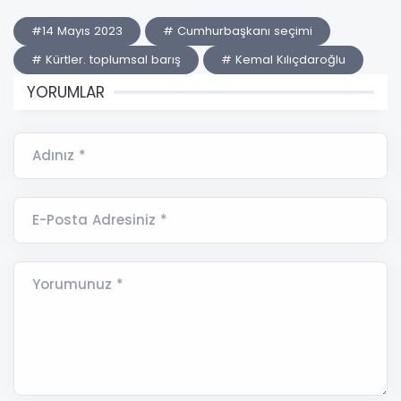
#14 Mayıs 2023
# Cumhurbaşkanı seçimi
# Kürtler. toplumsal barış
# Kemal Kılıçdaroğlu
YORUMLAR
Adınız *
E-Posta Adresiniz *
Yorumunuz *