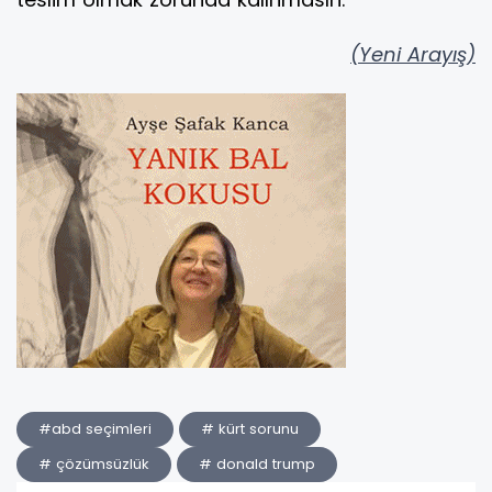
(Yeni Arayış)
#abd seçimleri
# kürt sorunu
# çözümsüzlük
# donald trump