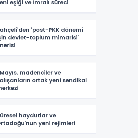
eni eşiği ve İmralı süreci
ahçeli'den 'post-PKK dönemi
çin devlet-toplum mimarisi'
nerisi
 Mayıs, madenciler ve
alışanların ortak yeni sendikal
erkezi
üresel haydutlar ve
rtadoğu'nun yeni rejimleri