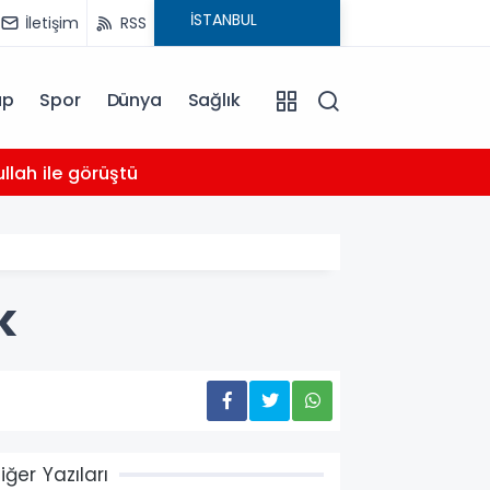
İletişim
RSS
ap
Spor
Dünya
Sağlık
03:16
llah ile görüştü
Bahçel
k
iğer Yazıları