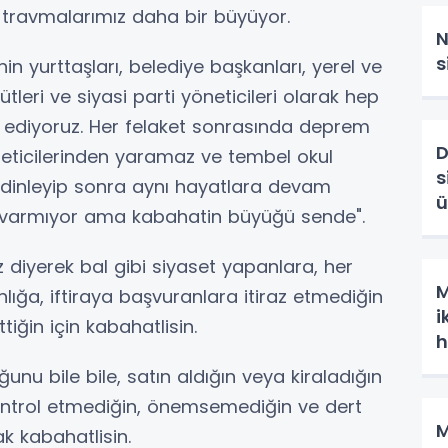
 travmalarımız daha bir büyüyor.
N
s
 yurttaşları, belediye başkanları, yerel ve
ütleri ve siyasi parti yöneticileri olarak hep
 ediyoruz. Her felaket sonrasında deprem
D
eticilerinden yaramaz ve tembel okul
s
rı dinleyip sonra aynı hayatlara devam
ü
ilim varmıyor ama kabahatin büyüğü sende".
 diyerek bal gibi siyaset yapanlara, her
M
nlığa, iftiraya başvuranlara itiraz etmediğin
i
tiğin için kabahatlisin.
h
u bile bile, satın aldığın veya kiraladığın
ontrol etmediğin, önemsemediğin ve dert
M
ak kabahatlisin.