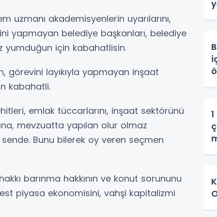
y
rem uzmanı akademisyenlerin uyarılarını,
ğini yapmayan belediye başkanları, belediye
B
öz yumduğun için kabahatlisin.
i
ö
, görevini layıkıyla yapmayan inşaat
n kabahatli.
leri, emlak tüccarlarını, inşaat sektörünü
1
ffına, mevzuatta yapılan olur olmaz
ç
m
ili, sende. Bunu bilerek oy veren seçmen
hakkı barınma hakkının ve konut sorununu
K
est piyasa ekonomisini, vahşi kapitalizmi
O