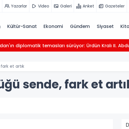
Yazarlar
Video
Galeri
Anket
Gazeteler
Kültür-Sanat
Ekonomi
Gündem
Siyaset
Kit
dan'ın diplomatik temasları sürüyor: Ürdün Kralı II. Abdu
ark et artık
ğü sende, fark et artı
D