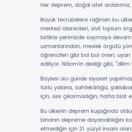
Her deprem, doğal afet acılarımız,
Büyük tecrübelere rağmen bu ülkenin
merkezi idarecileri, sivil toplum örg
birlikte yerimizde saymaya devam
uzmanlarından, meslek örgütü yön
öğrencileri gibi bol bol öneri, uya
ediliyor. Nâzım'ın dediği gibi, "d
Böylesi acı günde siyaset yapılmaz
türlü yalana, sahtekârlığa, şaklaba
için, ses çıkarmadığın, hatta biat et
Bu ülkenin deprem kuşağında olduğun
binanın depreme dayanaklılığını k
etmediğin için 21. yüzyıl insanı olar