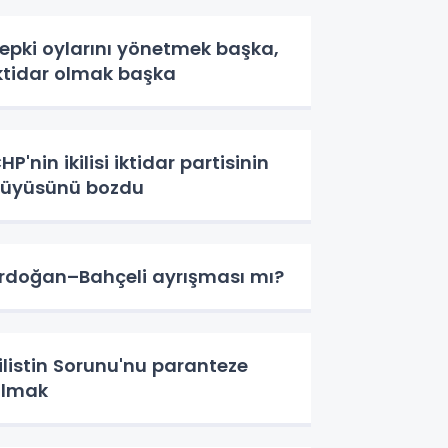
epki oylarını yönetmek başka,
ktidar olmak başka
HP'nin ikilisi iktidar partisinin
üyüsünü bozdu
rdoğan–Bahçeli ayrışması mı?
ilistin Sorunu'nu paranteze
almak