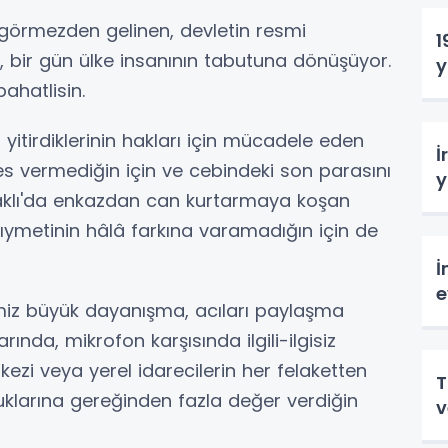
görmezden gelinen, devletin resmi
1
, bir gün ülke insanının tabutuna dönüşüyor.
y
ahatlisin.
itirdiklerinin hakları için mücadele eden
İ
e ses vermediğin için ve cebindeki son parasını
y
aklı'da enkazdan can kurtarmaya koşan
ıymetinin hâlâ farkına varamadığın için de
İ
e
iz büyük dayanışma, acıları paylaşma
ında, mikrofon karşısında ilgili-ilgisiz
kezi veya yerel idarecilerin her felaketten
T
klarına gereğinden fazla değer verdiğin
v