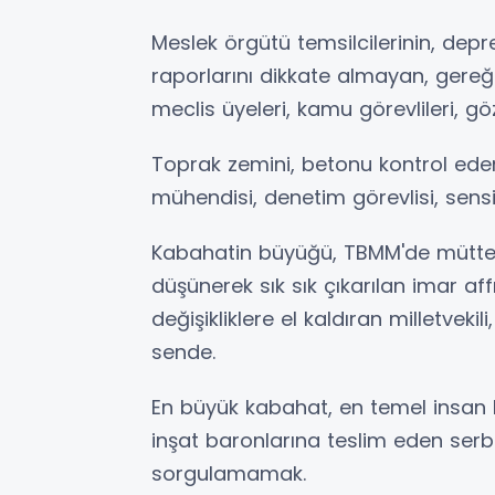
Meslek örgütü temsilcilerinin, dep
raporlarını dikkate almayan, gere
meclis üyeleri, kamu görevlileri, g
Toprak zemini, betonu kontrol eden
mühendisi, denetim görevlisi, sensi
Kabahatin büyüğü, TBMM'de müttehit
düşünerek sık sık çıkarılan imar a
değişikliklere el kaldıran milletvek
sende.
En büyük kabahat, en temel insan 
inşat baronlarına teslim eden serb
sorgulamamak.