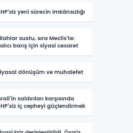
HP'siz yeni sürecin imkânsızlığı
ilahlar sustu, sıra Meclis'te:
alıcı barış için siyasi cesaret
iyasal dönüşüm ve muhalefet
srail'in saldırıları karşısında
HP'siz iç cepheyi güçlendirmek
iyasi kriz derinleştirildi, Özgür