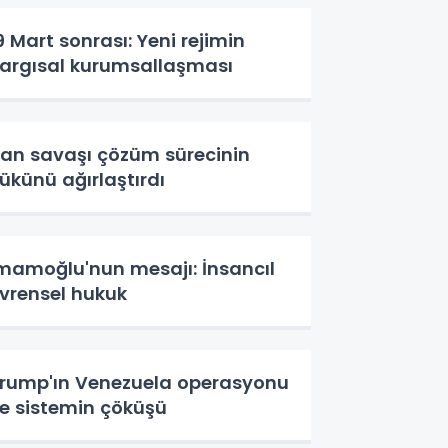
9 Mart sonrası: Yeni rejimin
argısal kurumsallaşması
ran savaşı çözüm sürecinin
ükünü ağırlaştırdı
mamoğlu'nun mesajı: İnsancıl
vrensel hukuk
rump'ın Venezuela operasyonu
e sistemin çöküşü