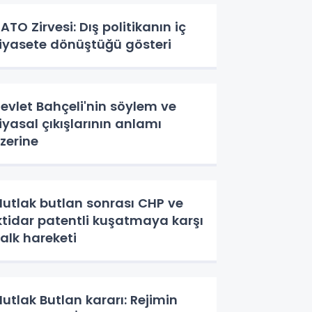
ATO Zirvesi: Dış politikanın iç
iyasete dönüştüğü gösteri
evlet Bahçeli'nin söylem ve
iyasal çıkışlarının anlamı
zerine
utlak butlan sonrası CHP ve
ktidar patentli kuşatmaya karşı
alk hareketi
utlak Butlan kararı: Rejimin