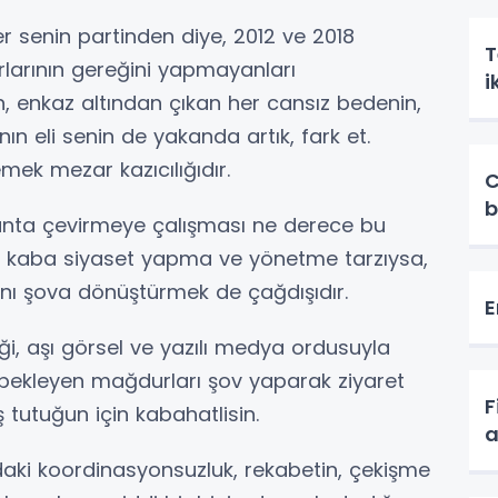
er senin partinden diye, 2012 ve 2018
T
rlarının gereğini yapmayanları
i
 enkaz altından çıkan her cansız bedenin,
nın eli senin de yakanda artık, fark et.
k mezar kazıcılığıdır.
C
b
i ranta çevirmeye çalışması ne derece bu
e kaba siyaset yapma ve yönetme tarzıysa,
nı şova dönüştürmek de çağdışıdır.
E
, aşı görsel ve yazılı medya ordusuyla
 bekleyen mağdurları şov yaparak ziyaret
F
ş tutuğun için kabahatlisin.
ndaki koordinasyonsuzluk, rekabetin, çekişme