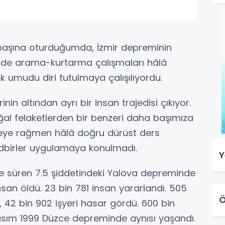
n başına oturduğumda, İzmir depreminin
inde arama-kurtarma çalışmaları hâlâ
 umudu diri tutulmaya çalışılıyordu.
nin altından ayrı bir insan trajedisi çıkıyor.
oğal felaketlerden bir benzeri daha başımıza
eye rağmen hâlâ doğru dürüst ders
tedbirler uygulamaya konulmadı.
Y
ye süren 7.5 şiddetindeki Yalova depreminde
san öldü. 23 bin 781 insan yararlandı. 505
Ö
t, 42 bin 902 işyeri hasar gördü. 600 bin
Kasım 1999 Düzce depreminde aynısı yaşandı.