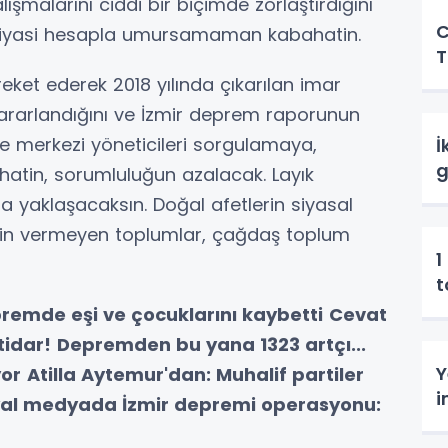
malarını ciddi bir biçimde zorlaştırdığını
C
 siyasi hesapla umursamaman kabahatin.
T
hareket ederek 2018 yılında çıkarılan imar
 yararlandığını ve İzmir deprem raporunun
e merkezi yöneticileri sorgulamaya,
İ
g
atin, sorumluluğun azalacak. Layık
 yaklaşacaksın. Doğal afetlerin siyasal
zin vermeyen toplumlar, çağdaş toplum
1
t
remde eşi ve çocuklarını kaybetti
Cevat
tidar!
Depremden bu yana 1323 artçı...
Y
yor
Atilla Aytemur'dan: Muhalif partiler
i
al medyada İzmir depremi operasyonu: