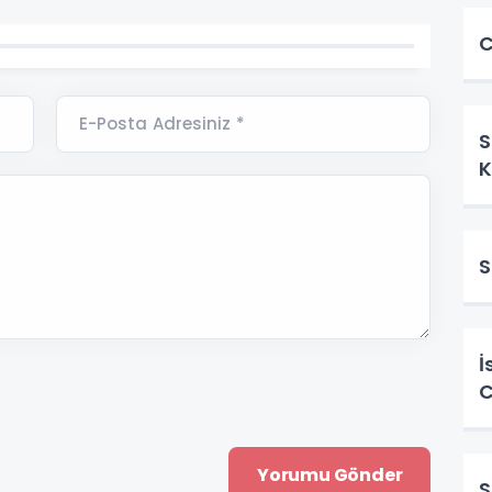
C
E-Posta Adresiniz *
S
K
S
İ
C
S