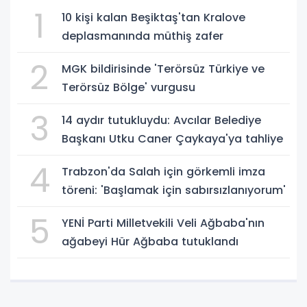
1
10 kişi kalan Beşiktaş'tan Kralove
deplasmanında müthiş zafer
2
MGK bildirisinde 'Terörsüz Türkiye ve
Terörsüz Bölge' vurgusu
3
14 aydır tutukluydu: Avcılar Belediye
Başkanı Utku Caner Çaykaya'ya tahliye
4
Trabzon'da Salah için görkemli imza
töreni: 'Başlamak için sabırsızlanıyorum'
5
YENİ Parti Milletvekili Veli Ağbaba'nın
ağabeyi Hür Ağbaba tutuklandı