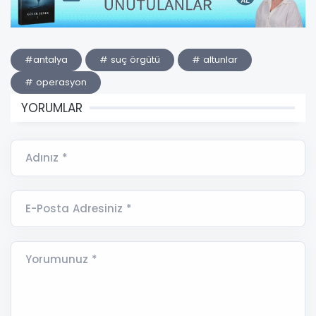
#antalya
# suç örgütü
# altunlar
# operasyon
YORUMLAR
Adınız *
E-Posta Adresiniz *
Yorumunuz *