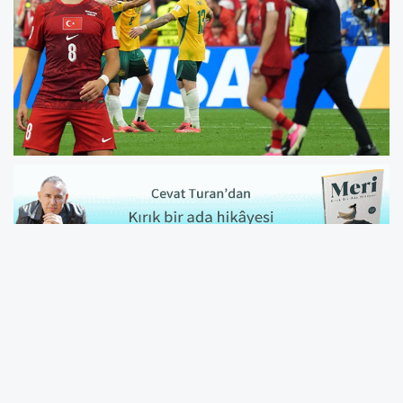
A Milli Futbol Takımı, Dünya Kupası D
Grubu'ndaki ilk maçında Avustralya’ya 2-0
mağlup oldu.
İlk haftanın ardından ABD averajla liderliğe