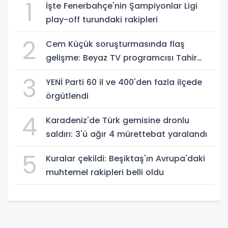
1
İşte Fenerbahçe'nin Şampiyonlar Ligi
play-off turundaki rakipleri
2
Cem Küçük soruşturmasında flaş
gelişme: Beyaz TV programcısı Tahir
Sarıkaya gözaltında
3
YENİ Parti 60 il ve 400'den fazla ilçede
örgütlendi
4
Karadeniz'de Türk gemisine dronlu
saldırı: 3'ü ağır 4 mürettebat yaralandı
5
Kuralar çekildi: Beşiktaş'ın Avrupa'daki
muhtemel rakipleri belli oldu