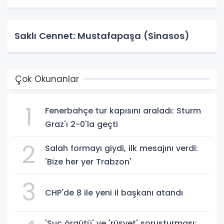
Saklı Cennet: Mustafapaşa (Sinasos)
Çok Okunanlar
1
Fenerbahçe tur kapısını araladı: Sturm
Graz'ı 2-0'la geçti
2
Salah formayı giydi, ilk mesajını verdi:
'Bize her yer Trabzon'
3
CHP'de 8 ile yeni il başkanı atandı
'Suç örgütü' ve 'rüşvet' soruşturması: