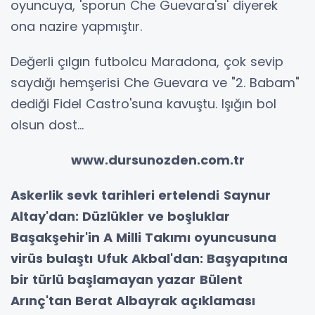
oyuncuya, 'sporun Che Guevara'sı' diyerek
ona nazire yapmıştır.
Değerli çılgın futbolcu Maradona, çok sevip
saydığı hemşerisi Che Guevara ve "2. Babam"
dediği Fidel Castro'suna kavuştu. Işığın bol
olsun dost...
www.dursunozden.com.tr
Askerlik sevk tarihleri ertelendi
Saynur
Altay'dan: Düzlükler ve boşluklar
Başakşehir'in A Milli Takımı oyuncusuna
virüs bulaştı
Ufuk Akbal'dan: Başyapıtına
bir türlü başlamayan yazar
Bülent
Arınç'tan Berat Albayrak açıklaması