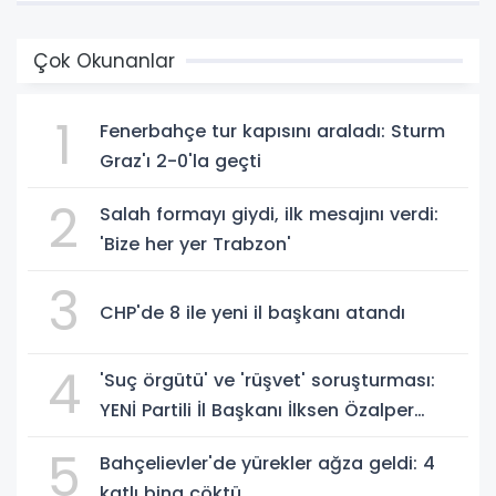
Çok Okunanlar
1
Fenerbahçe tur kapısını araladı: Sturm
Graz'ı 2-0'la geçti
2
Salah formayı giydi, ilk mesajını verdi:
'Bize her yer Trabzon'
3
CHP'de 8 ile yeni il başkanı atandı
4
'Suç örgütü' ve 'rüşvet' soruşturması:
YENİ Partili İl Başkanı İlksen Özalper
gözaltında
5
Bahçelievler'de yürekler ağza geldi: 4
katlı bina çöktü