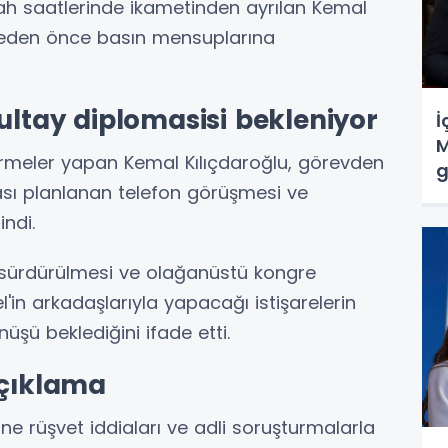
bah saatlerinde ikametinden ayrılan Kemal
çmeden önce basın mensuplarına
ultay diplomasisi bekleniyor
İ
M
rmeler yapan Kemal Kılıçdaroğlu, görevden
g
ması planlanan telefon görüşmesi ve
ndi.
n sürdürülmesi ve olağanüstü kongre
l'in arkadaşlarıyla yapacağı istişarelerin
üşü beklediğini ifade etti.
açıklama
ne rüşvet iddiaları ve adli soruşturmalarla