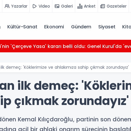
Yazarlar
Video
Galeri
Anket
Gazeteler
Kültür-Sanat
Ekonomi
Gündem
Siyaset
Kit
i'nin 'Çerçeve Yasa' kararı belli oldu: Genel Kurul'da 'ev
 ilk demeç: 'Köklerimize ve ahlakımıza sahip çıkmak zorundayız'
an ilk demeç: 'Kökleri
ip çıkmak zorundayız'
 dönen Kemal Kılıçdaroğlu, partinin son döne
a acil bir ahlaki onarım sürecinin başlatılac