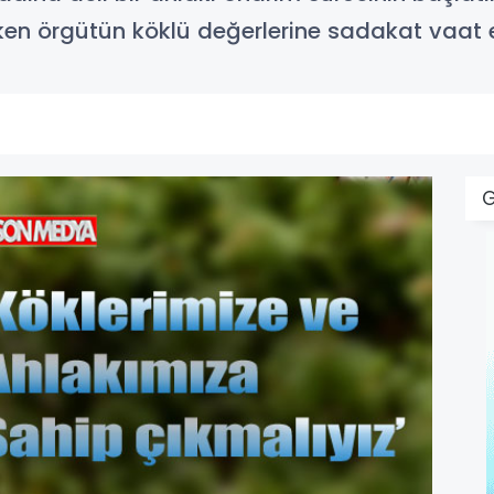
ken örgütün köklü değerlerine sadakat vaat e