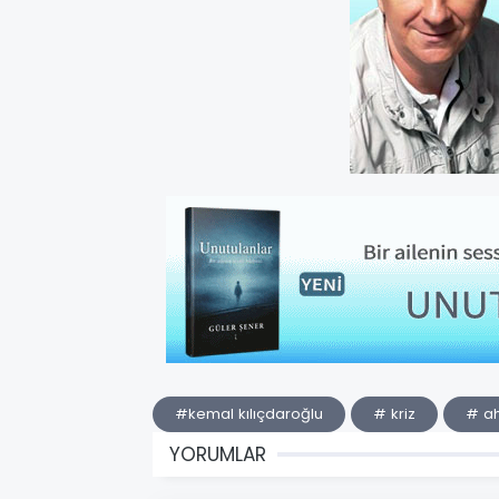
#kemal kılıçdaroğlu
# kriz
# ah
YORUMLAR