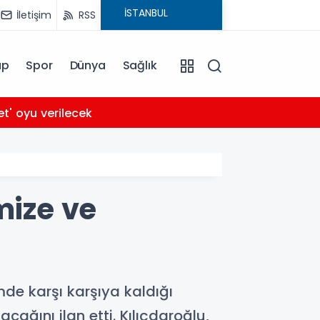
İletişim
RSS
ap
Spor
Dünya
Sağlık
03:56
et' oyu verilecek
Arabe
mize ve
mde karşı karşıya kaldığı
ağını ilan etti. Kılıçdaroğlu,