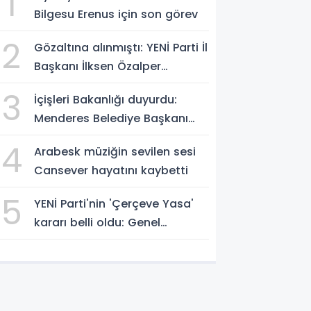
1
Bilgesu Erenus için son görev
2
Gözaltına alınmıştı: YENİ Parti İl
Başkanı İlksen Özalper
tutuklandı
3
İçişleri Bakanlığı duyurdu:
Menderes Belediye Başkanı
görevden uzaklaştırıldı
4
Arabesk müziğin sevilen sesi
Cansever hayatını kaybetti
5
YENİ Parti'nin 'Çerçeve Yasa'
kararı belli oldu: Genel
Kurul'da 'evet' oyu verilecek