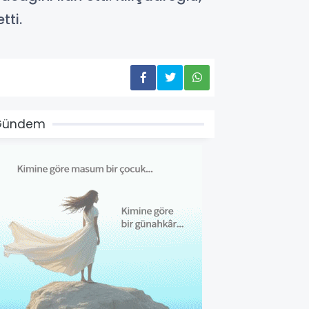
tti.
Gündem