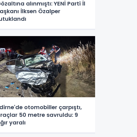
özaltına alınmıştı: YENİ Parti İl
aşkanı İlksen Özalper
utuklandı
dirne'de otomobiller çarpıştı,
raçlar 50 metre savruldu: 9
ğır yaralı