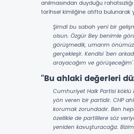
anılmasından duyduğu rahatsızlığı 
tarihsel kimliğine atıfta bulunarak y
Şimdi bu sabah yeni bir gelişm
olsun. Özgür Bey benimle görü
görüşmedik, umarım önümüzd
gerçekleşir. Kendisi 'ben arka
arayacağım ve görüşeceğim' de
"Bu ahlaki değerleri d
Cumhuriyet Halk Partisi köklü b
yön veren bir partidir. CHP ah
korumak zorundadır. Ben hep
özellikle de partililere söz ve
yeniden kavuşturacağız. Bizim p