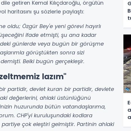
dile getiren Kemal Kılıçdaroğlu, örgütün
G
B
ol haritasını şu sözlerle paylaştı:
t
e oldu; Özgür Bey'e yeni görevi hayırlı
şeceğini ifade etmişti, şu ana kadar
eki günlerde veya bugün bir görüşme
daşlarımla görüştükten sonra sizi
mişti. Belki bugün gerçekleşir.
üzeltmemiz lazım"
ir partidir, devlet kuran bir partidir, devlete
laki değerlerini, ahlaki üstünlüğünü
E
inizin huzurunda bütün vatandaşlarıma,
a
riyorum. CHP'yi kuruluşundaki kodlara
a
artiye çok eleştiri gelmiştir. Partinin ahlaki