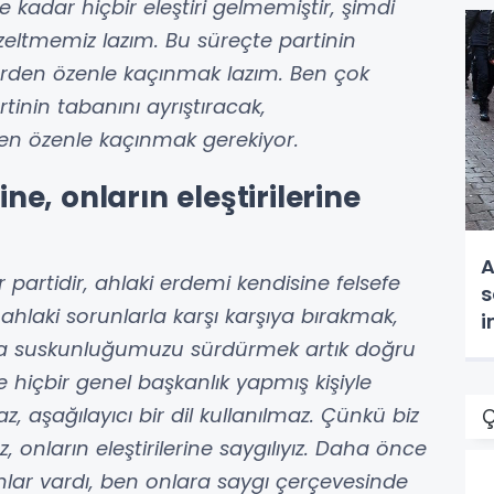
ne kadar hiçbir eleştiri gelmemiştir, şimdi
üzeltmemiz lazım. Bu süreçte partinin
erden özenle kaçınmak lazım. Ben çok
artinin tabanını ayrıştıracak,
n özenle kaçınmak gerekiyor.
ine, onların eleştirilerine
A
 partidir, ahlaki erdemi kendisine felsefe
s
i ahlaki sorunlarla karşı karşıya bırakmak,
i
da suskunluğumuzu sürdürmek artık doğru
t
e hiçbir genel başkanlık yapmış kişiyle
az, aşağılayıcı bir dil kullanılmaz. Çünkü biz
Ç
ız, onların eleştirilerine saygılıyız. Daha önce
nlar vardı, ben onlara saygı çerçevesinde