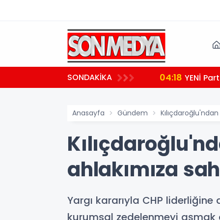
04:18
SONDAKİKA
YENİ Part
Anasayfa
Gündem
Kılıçdaroğlu'ndan
Kılıçdaroğlu'nd
ahlakımıza sah
Yargı kararıyla CHP liderliğine
kurumsal zedelenmeyi aşmak adın