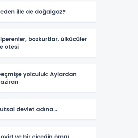
eden ille de doğalgaz?
lperenler, bozkurtlar, ülkücüler
e ötesi
eçmişe yolculuk: Aylardan
aziran
utsal devlet adına...
ovid ve bir çiçeğin ömrü