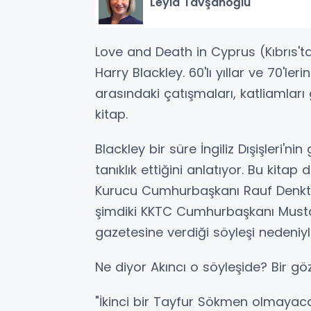
Leyla Tavşanoğlu
Love and Death in Cyprus (Kıbrıs't
Harry Blackley. 60'lı yıllar ve 70'le
arasındaki çatışmaları, katliamları
kitap.
Blackley bir süre İngiliz Dışişleri'ni
tanıklık ettiğini anlatıyor. Bu kit
Kurucu Cumhurbaşkanı Rauf Denkta
şimdiki KKTC Cumhurbaşkanı Mustaf
gazetesine verdiği söyleşi nedeniyle
Ne diyor Akıncı o söyleşide? Bir göz
"İkinci bir Tayfur Sökmen olmayaca