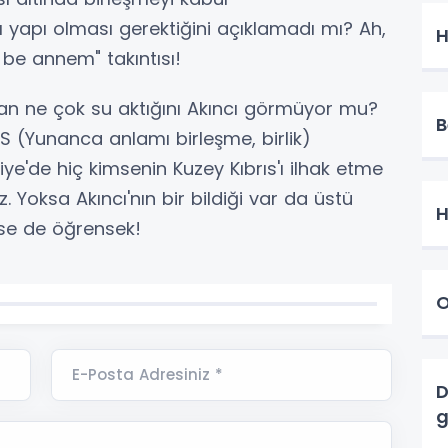
rı yapı olması gerektiğini açıklamadı mı? Ah,
be annem" takıntısı!
an ne çok su aktığını Akıncı görmüyor mu?
B
İS (Yunanca anlamı birleşme, birlik)
kiye'de hiç kimsenin Kuzey Kıbrıs'ı ilhak etme
z. Yoksa Akıncı'nın bir bildiği var da üstü
H
erse de öğrensek!
O
E-Posta Adresiniz *
D
g