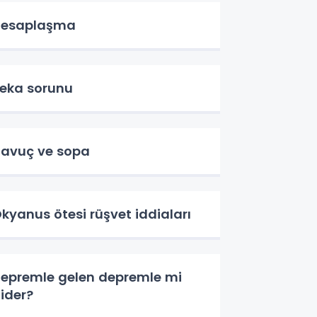
Hesaplaşma
eka sorunu
avuç ve sopa
kyanus ötesi rüşvet iddiaları
epremle gelen depremle mi
ider?