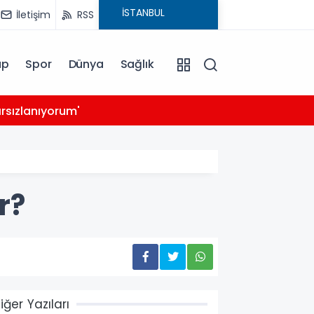
İletişim
RSS
ap
Spor
Dünya
Sağlık
03:39
rsızlanıyorum'
14 ay
r?
iğer Yazıları