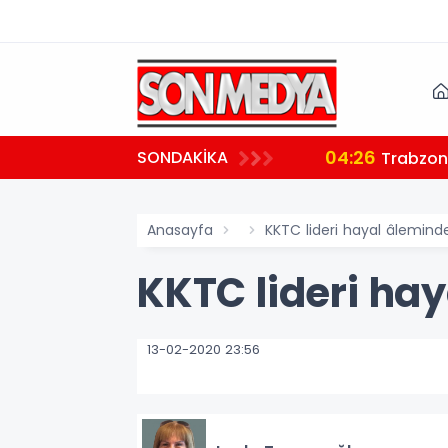
04:26
SONDAKİKA
ndı
Trabzon'
Anasayfa
KKTC lideri hayal âlemind
KKTC lideri ha
13-02-2020 23:56