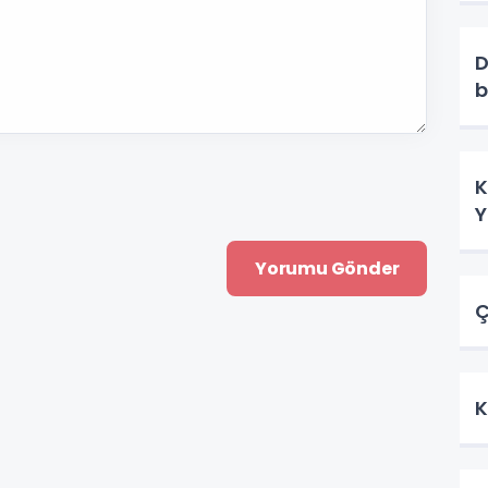
D
b
K
Y
Ç
K