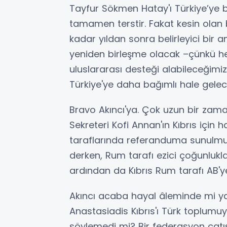
Tayfur Sökmen Hatay'ı Türkiye’ye 
tamamen terstir. Fakat kesin olan 
kadar yıldan sonra belirleyici bir a
yeniden birleşme olacak –çünkü her
uluslararası desteği alabileceği
Türkiye'ye daha bağımlı hale gelec
Bravo Akıncı'ya. Çok uzun bir zam
Sekreteri Kofi Annan'ın Kıbrıs için 
taraflarında referanduma sunulmuş,
derken, Rum tarafı ezici çoğunlukla
ardından da Kıbrıs Rum tarafı AB'y
Akıncı acaba hayal âleminde mi y
Anastasiadis Kıbrıs'ı Türk toplumu
söylemedi mi? Bir federasyon çatıs