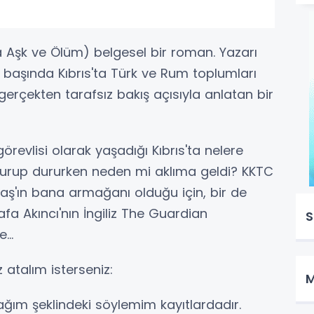
a Aşk ve Ölüm) belgesel bir roman. Yazarı
rin başında Kıbrıs'ta Türk ve Rum toplumları
 gerçekten tarafsız bakış açısıyla anlatan bir
n görevlisi olarak yaşadığı Kıbrıs'ta nelere
ap durup dururken neden mi aklıma geldi? KKTC
ş'ın bana armağanı olduğu için, bir de
a Akıncı'nın İngiliz The Guardian
S
...
 atalım isterseniz:
M
ğım şeklindeki söylemim kayıtlardadır.