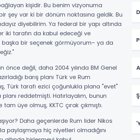
bağlayan kişidir. Bu benim vizyonuma
D
bir şey var ki bir dönüm noktasına geldik. Bu
ndayız diyebilirim. Ya federal bir yapı altında
 iki tarafın da kabul edeceği ve
P
miz başka bir seçenek görmüyorum– ya da
eğiz."
an önce değil, daha 2004 yılında BM Genel
A
hazırladığı barış planı Türk ve Rum
 Türk tarafı ezici çoğunlukla plana "evet"
Ş
 planı reddetmişti. Hatırlayalım, bunun
e tam üye olmuş, KKTC çırak çıkmıştı.
aşıyor? Daha geçenlerde Rum lider Nikos
'
yla paylaşmaya hiç niyetleri olmadığını
ı altında birleşmeyi kabul