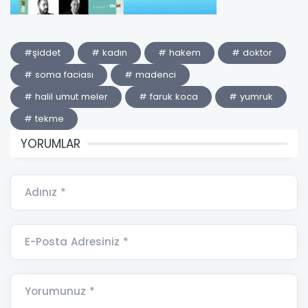
#şiddet
# kadın
# hakem
# doktor
# soma faciası
# madenci
# halil umut meler
# faruk koca
# yumruk
# tekme
YORUMLAR
Adınız *
E-Posta Adresiniz *
Yorumunuz *