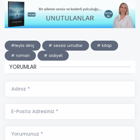
#leyla dinç
# sessiz umutlar
# kitap
# roman
# aidiyet
YORUMLAR
Adınız *
E-Posta Adresiniz *
Yorumunuz *