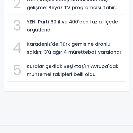
2
gelişme: Beyaz TV programcısı Tahir
Sarıkaya gözaltında
3
YENİ Parti 60 il ve 400'den fazla ilçede
örgütlendi
4
Karadeniz'de Türk gemisine dronlu
saldırı: 3'ü ağır 4 mürettebat yaralandı
5
Kuralar çekildi: Beşiktaş'ın Avrupa'daki
muhtemel rakipleri belli oldu