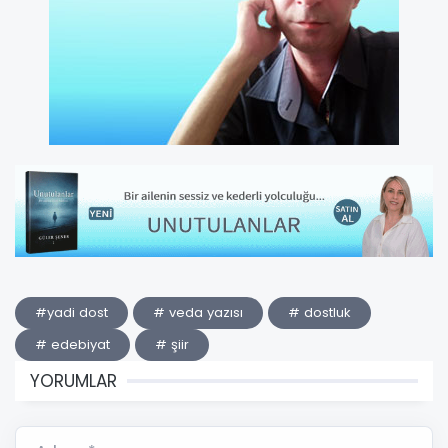
#yadi dost
# veda yazısı
# dostluk
# edebiyat
# şiir
YORUMLAR