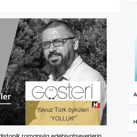
A
H
distopik romanıyla edebiyatseverlerin