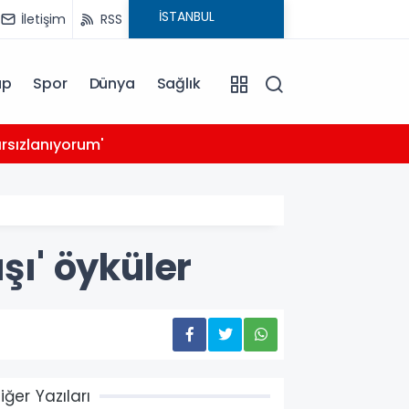
İletişim
RSS
ap
Spor
Dünya
Sağlık
03:39
rsızlanıyorum'
14 ay
şı' öyküler
iğer Yazıları