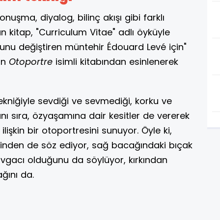
nuşma, diyalog, bilinç akışı gibi farklı
lan kitap, "Curriculum Vitae" adlı öyküyle
olunu değiştiren müntehir Édouard Levé için"
'in
Otoportre
isimli kitabından esinlenerek
 tekniğiyle sevdiği ve sevmediği, korku ve
nı sıra, özyaşamına dair kesitler de vererek
işkin bir otoportresini sunuyor. Öyle ki,
iğinden de söz ediyor, sağ bacağındaki bıçak
avgacı olduğunu da söylüyor, kırkından
ğını da.