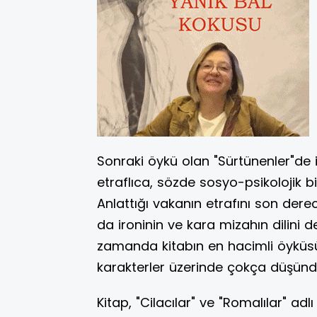
Sonraki öykü olan "Sürtünenler"de i
etraflıca, sözde sosyo-psikolojik bi
Anlattığı vakanın etrafını son der
da ironinin ve kara mizahın dilini 
zamanda kitabın en hacimli öyküsü 
karakterler üzerinde çokça düşünd
Kitap, "Cilacılar" ve "Romalılar" ad