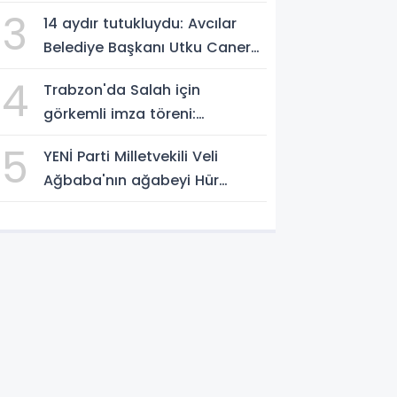
vurgusu
3
14 aydır tutukluydu: Avcılar
Belediye Başkanı Utku Caner
Çaykaya'ya tahliye
4
Trabzon'da Salah için
görkemli imza töreni:
'Başlamak için
5
YENİ Parti Milletvekili Veli
sabırsızlanıyorum'
Ağbaba'nın ağabeyi Hür
Ağbaba tutuklandı