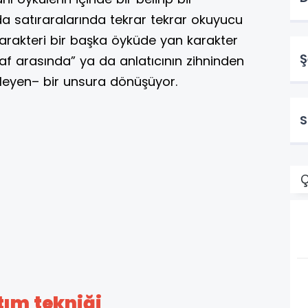
a satıraralarında tekrar tekrar okuyucu
karakteri bir başka öyküde yan karakter
Ş
laf arasında” ya da anlatıcının zihninden
leyen– bir unsura dönüşüyor.
S
Ç
tım tekniği