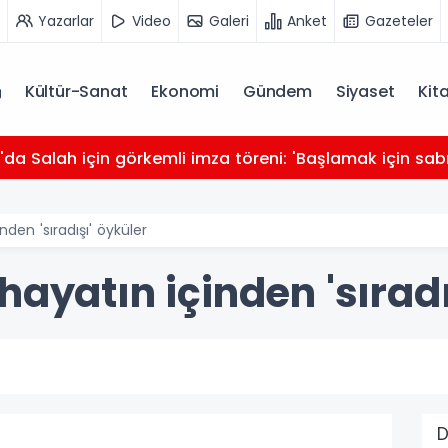
Yazarlar
Video
Galeri
Anket
Gazeteler
Kültür-Sanat
Ekonomi
Gündem
Siyaset
Kit
da Salah için görkemli imza töreni: 'Başlamak için sabı
den 'sıradışı' öyküler
hayatın içinden 'sıradı
D