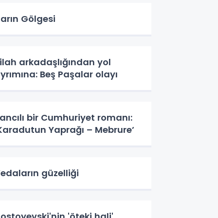
arın Gölgesi
ilah arkadaşlığından yol
yrımına: Beş Paşalar olayı
ancılı bir Cumhuriyet romanı:
Karadutun Yaprağı – Mebrure’
edaların güzelliği
ostoyevski'nin 'öteki hali'