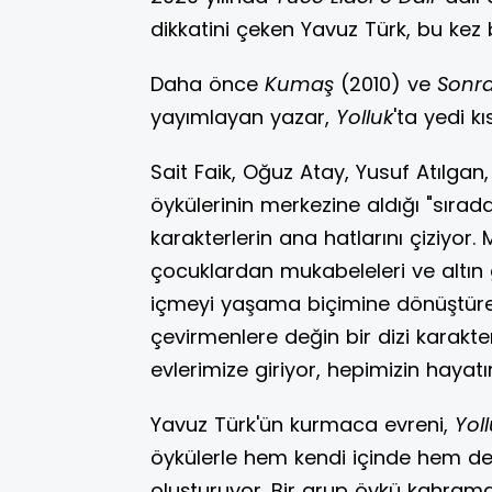
dikkatini çeken Yavuz Türk, bu kez b
Daha önce
Kumaş
(2010) ve
Sonr
yayımlayan yazar,
Yolluk
'ta yedi k
Sait Faik, Oğuz Atay, Yusuf Atılgan
öykülerinin merkezine aldığı "sırad
karakterlerin ana hatlarını çiziyor.
çocuklardan mukabeleleri ve altın g
içmeyi yaşama biçimine dönüştür
çevirmenlere değin bir dizi karakt
evlerimize giriyor, hepimizin hayatı
Yavuz Türk'ün kurmaca evreni,
Yol
öykülerle hem kendi içinde hem de
oluşturuyor. Bir grup öykü kahramanı