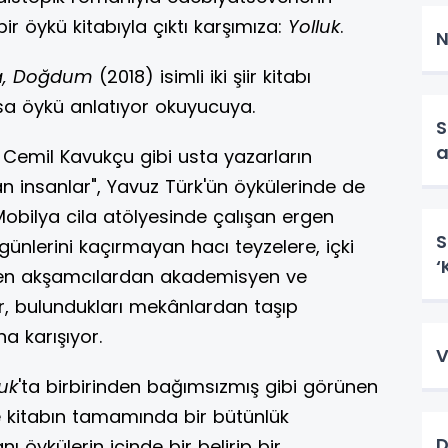
ir öykü kitabıyla çıktı karşımıza:
Yolluk
.
N
a, Doğdum
(2018) isimli iki şiir kitabı
ısa öykü anlatıyor okuyucuya.
S
a
, Cemil Kavukçu gibi usta yazarların
an insanlar", Yavuz Türk'ün öykülerinde de
 Mobilya cila atölyesinde çalışan ergen
S
ünlerini kaçırmayan hacı teyzelere, içki
‘
en akşamcılardan akademisyen ve
er, bulundukları mekânlardan taşıp
na karışıyor.
V
luk
'ta birbirinden bağımsızmış gibi görünen
 kitabın tamamında bir bütünlük
D
 öykülerin içinde bir belirip bir