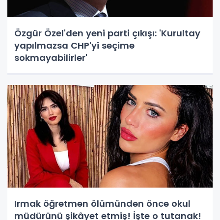
Özgür Özel'den yeni parti çıkışı: 'Kurultay
yapılmazsa CHP'yi seçime
sokmayabilirler'
Irmak öğretmen ölümünden önce okul
müdürünü şikâyet etmiş! İşte o tutanak!