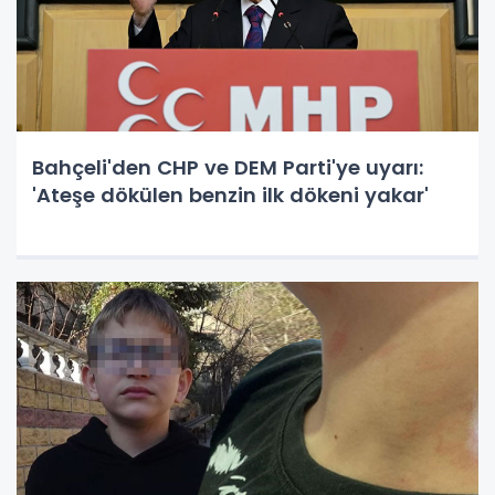
Bahçeli'den CHP ve DEM Parti'ye uyarı:
'Ateşe dökülen benzin ilk dökeni yakar'