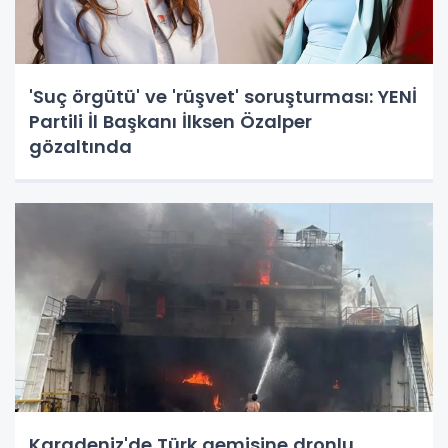
'Suç örgütü' ve 'rüşvet' soruşturması: YENİ
Partili İl Başkanı İlksen Özalper
gözaltında
Karadeniz'de Türk gemisine dronlu