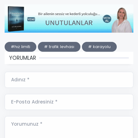
#hız limiti
# trafik levhası
# karayolu
YORUMLAR
Adınız *
E-Posta Adresiniz *
Yorumunuz *