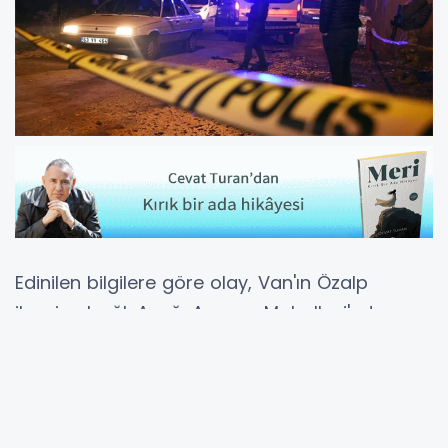
Edinilen bilgilere göre olay, Van'ın Özalp
ilçesine bağlı Aşağı Ayazca Mahallesi'nde
meydana geldi.
İki grup arasında bilinmeyen bir nedenle çıkan
kavga silahlı çatışmaya dönüştü.