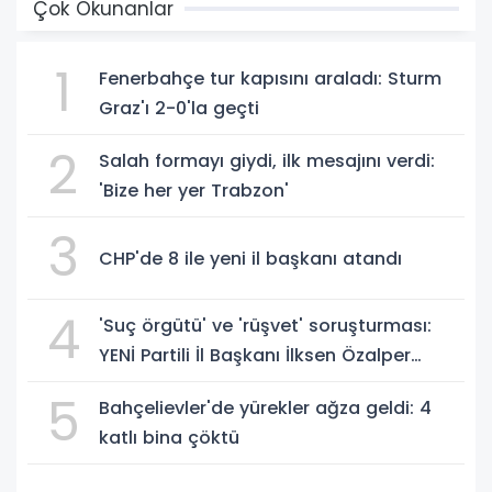
Çok Okunanlar
1
Fenerbahçe tur kapısını araladı: Sturm
Graz'ı 2-0'la geçti
2
Salah formayı giydi, ilk mesajını verdi:
'Bize her yer Trabzon'
3
CHP'de 8 ile yeni il başkanı atandı
4
'Suç örgütü' ve 'rüşvet' soruşturması:
YENİ Partili İl Başkanı İlksen Özalper
gözaltında
5
Bahçelievler'de yürekler ağza geldi: 4
katlı bina çöktü