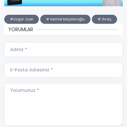
#özgür özel
# kemal kılıçdaroğlu
# ihraç
YORUMLAR
Adınız *
E-Posta Adresiniz *
Yorumunuz *