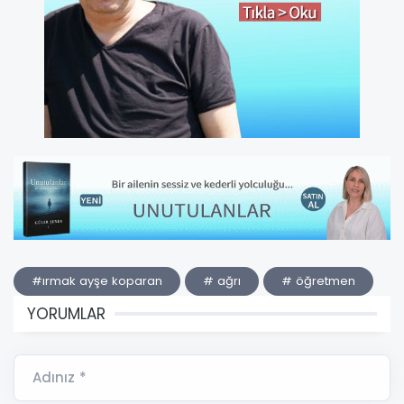
#ırmak ayşe koparan
# ağrı
# öğretmen
YORUMLAR
Adınız *