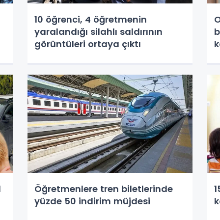
10 öğrenci, 4 öğretmenin
O
yaralandığı silahlı saldırının
b
görüntüleri ortaya çıktı
k
l
Öğretmenlere tren biletlerinde
1
yüzde 50 indirim müjdesi
k