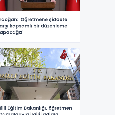
rdoğan: 'Öğretmene şiddete
arşı kapsamlı bir düzenleme
apacağız'
illi Eğitim Bakanlığı, öğretmen
tamalarıyla ilgili iddiayı