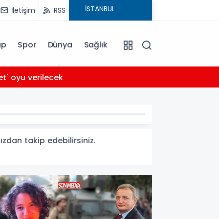
İletişim
RSS
ap
Spor
Dünya
Sağlık
03:56
et' oyu verilecek
Arabe
zdan takip edebilirsiniz.