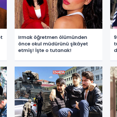
et
Irmak öğretmen ölümünden
9
önce okul müdürünü şikâyet
t
etmiş! İşte o tutanak!
d