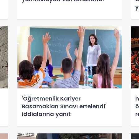
y
'Öğretmenlik Kariyer
İ
Basamakları Sınavı ertelendi'
ö
iddialarına yanıt
r