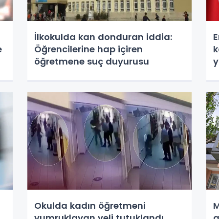
İlkokulda kan donduran iddia:
E
e
Öğrencilerine hap içiren
k
öğretmene suç duyurusu
y
Okulda kadın öğretmeni
M
yumruklayan veli tutuklandı
a