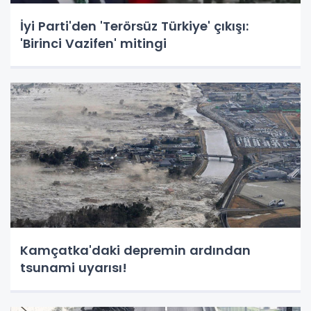
İyi Parti'den 'Terörsüz Türkiye' çıkışı:
'Birinci Vazifen' mitingi
Kamçatka'daki depremin ardından
tsunami uyarısı!