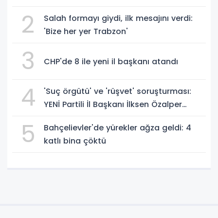
2
Salah formayı giydi, ilk mesajını verdi:
'Bize her yer Trabzon'
3
CHP'de 8 ile yeni il başkanı atandı
4
'Suç örgütü' ve 'rüşvet' soruşturması:
YENİ Partili İl Başkanı İlksen Özalper
gözaltında
5
Bahçelievler'de yürekler ağza geldi: 4
katlı bina çöktü