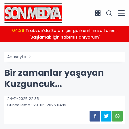
03:39
14 aydır tutukluydu: Avcılar Belediye Başkanı
Utku Caner Çaykaya'ya tahliye
Anasayfa
Bir zamanlar yaşayan
Kuzguncuk...
24-11-2025 22:35
Güncelleme : 29-06-2026 04:19