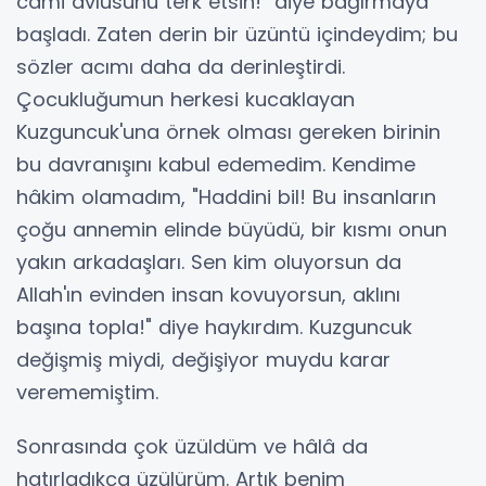
cami avlusunu terk etsin!" diye bağırmaya
başladı. Zaten derin bir üzüntü içindeydim; bu
sözler acımı daha da derinleştirdi.
Çocukluğumun herkesi kucaklayan
Kuzguncuk'una örnek olması gereken birinin
bu davranışını kabul edemedim. Kendime
hâkim olamadım, "Haddini bil! Bu insanların
çoğu annemin elinde büyüdü, bir kısmı onun
yakın arkadaşları. Sen kim oluyorsun da
Allah'ın evinden insan kovuyorsun, aklını
başına topla!" diye haykırdım. Kuzguncuk
değişmiş miydi, değişiyor muydu karar
verememiştim.
Sonrasında çok üzüldüm ve hâlâ da
hatırladıkça üzülürüm. Artık benim