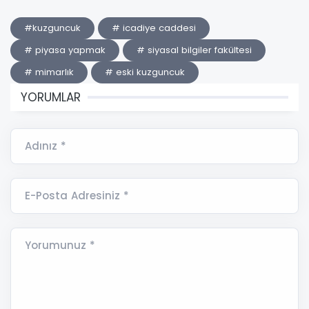
#kuzguncuk
# icadiye caddesi
# piyasa yapmak
# siyasal bilgiler fakültesi
# mimarlık
# eski kuzguncuk
YORUMLAR
Adınız *
E-Posta Adresiniz *
Yorumunuz *