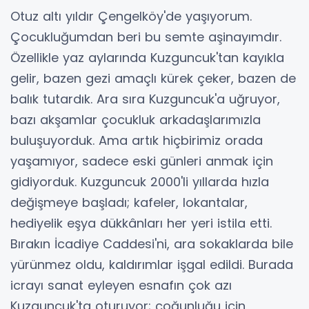
Otuz altı yıldır Çengelköy'de yaşıyorum.
Çocukluğumdan beri bu semte aşinayımdır.
Özellikle yaz aylarında Kuzguncuk'tan kayıkla
gelir, bazen gezi amaçlı kürek çeker, bazen de
balık tutardık. Ara sıra Kuzguncuk'a uğruyor,
bazı akşamlar çocukluk arkadaşlarımızla
buluşuyorduk. Ama artık hiçbirimiz orada
yaşamıyor, sadece eski günleri anmak için
gidiyorduk. Kuzguncuk 2000'li yıllarda hızla
değişmeye başladı; kafeler, lokantalar,
hediyelik eşya dükkânları her yeri istila etti.
Bırakın İcadiye Caddesi'ni, ara sokaklarda bile
yürünmez oldu, kaldırımlar işgal edildi. Burada
icrayı sanat eyleyen esnafın çok azı
Kuzguncuk'ta oturuyor; çoğunluğu için