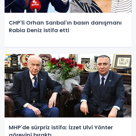
CHP'li Orhan Sarıbal'ın basın danışmanı
Rabia Deniz istifa etti
MHP'de sürpriz istifa: İzzet Ulvi Yönter
görevini bıraktı