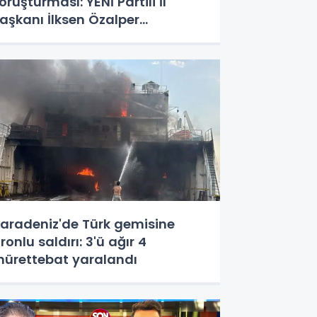
oruşturması: YENİ Partili İl
aşkanı İlksen Özalper
özaltında
aradeniz'de Türk gemisine
ronlu saldırı: 3'ü ağır 4
ürettebat yaralandı