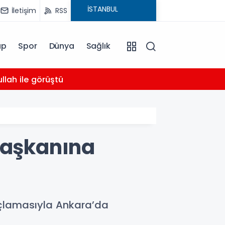
İletişim
RSS
ap
Spor
Dünya
Sağlık
03:16
llah ile görüştü
Bahçel
başkanına
suçlamasıyla Ankara’da