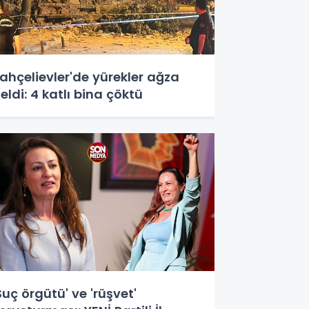
ahçelievler'de yürekler ağza
eldi: 4 katlı bina çöktü
Suç örgütü' ve 'rüşvet'