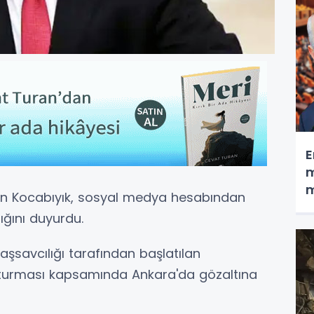
E
m
m
seyin Kocabıyık, sosyal medya hesabından
ığını duyurdu.
aşsavcılığı tarafından başlatılan
turması kapsamında Ankara'da gözaltına