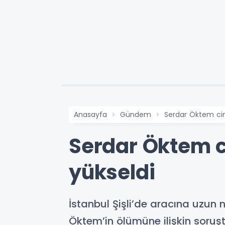
Anasayfa
Gündem
Serdar Öktem cina
Serdar Öktem ci
yükseldi
İstanbul Şişli’de aracına uzun
Öktem’in ölümüne ilişkin soruşt