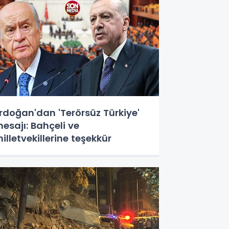
rdoğan'dan 'Terörsüz Türkiye'
esajı: Bahçeli ve
illetvekillerine teşekkür