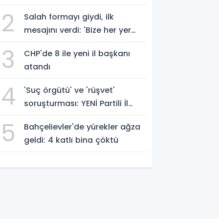
geçti
2
Salah formayı giydi, ilk
mesajını verdi: 'Bize her yer
Trabzon'
3
CHP'de 8 ile yeni il başkanı
atandı
4
'Suç örgütü' ve 'rüşvet'
soruşturması: YENİ Partili İl
Başkanı İlksen Özalper
5
Bahçelievler'de yürekler ağza
gözaltında
geldi: 4 katlı bina çöktü