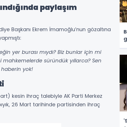
lındığında paylaşım
lediye Başkanı Ekrem İmamoğlu’nun gözaltına
B
yapmıştı:
g
ğin yer burası mıydı? Biz bunlar için mi
i mahkemelerde süründük yıllarca? Sen
 haberin yok!
ti
t) kesin ihraç talebiyle AK Parti Merkez
ıyık, 26 Mart tarihinde partisinden ihraç
'