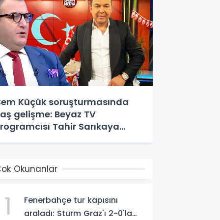
em Küçük soruşturmasında
laş gelişme: Beyaz TV
rogramcısı Tahir Sarıkaya
özaltında
ok Okunanlar
1
Fenerbahçe tur kapısını
araladı: Sturm Graz'ı 2-0'la