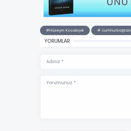
#Hüseyin Kocabıyık
# cumhurbaşkanı
YORUMLAR
Adınız *
Yorumunuz *