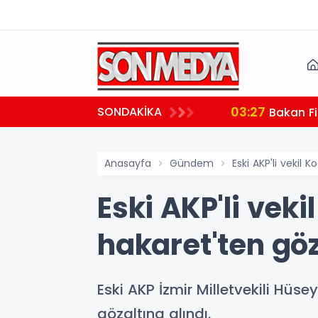
03:27
SONDAKİKA
 teşekkür
Bakan Fi
Anasayfa
Gündem
Eski AKP'li vekil
Eski AKP'li ve
hakaret'ten göz
Eski AKP İzmir Milletvekili Hü
gözaltına alındı.