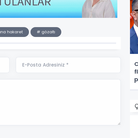
na hakaret
# gözaltı
C
E-Posta Adresiniz *
f
p
g
Ç