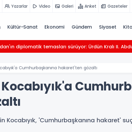
Yazarlar
Video
Galeri
Anket
Gazeteler
Kültür-Sanat
Ekonomi
Gündem
Siyaset
Kit
dan'ın diplomatik temasları sürüyor: Ürdün Kralı II. Abdu
 Kocabıyık'a Cumhurbaşkanına hakaret'ten gözaltı
kil Kocabıyık'a Cumhur
altı
seyin Kocabıyık, 'Cumhurbaşkanına hakaret' 