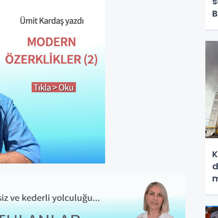
s
B
g
K
d
m