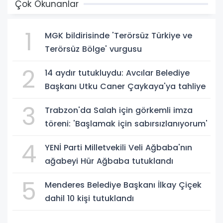
Çok Okunanlar
1
MGK bildirisinde 'Terörsüz Türkiye ve
Terörsüz Bölge' vurgusu
2
14 aydır tutukluydu: Avcılar Belediye
Başkanı Utku Caner Çaykaya'ya tahliye
3
Trabzon'da Salah için görkemli imza
töreni: 'Başlamak için sabırsızlanıyorum'
4
YENİ Parti Milletvekili Veli Ağbaba'nın
ağabeyi Hür Ağbaba tutuklandı
5
Menderes Belediye Başkanı İlkay Çiçek
dahil 10 kişi tutuklandı