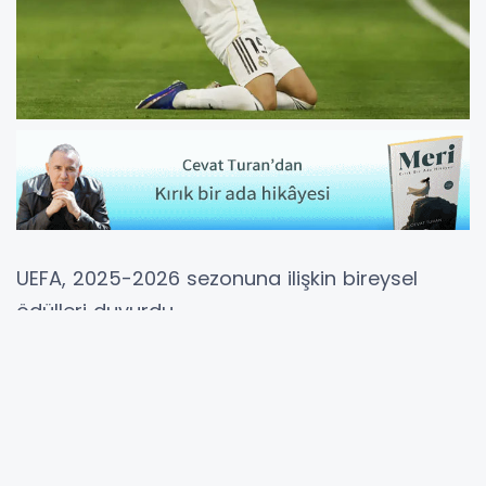
UEFA, 2025-2026 sezonuna ilişkin bireysel
ödülleri duyurdu.
Real Madrid'de forma giyen milli futbolcumuz
Arda Güler
, UEFA Şampiyonlar Ligi'nde 'Yılın
Çıkış Yapan Oyuncusu' seçildi.