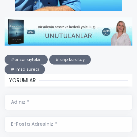
#ensar aytekin
# chp kurultay
# imza süreci
YORUMLAR
Adınız *
E-Posta Adresiniz *