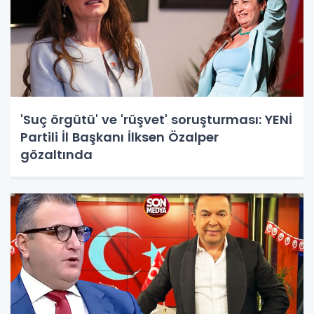
'Suç örgütü' ve 'rüşvet' soruşturması: YENİ
Partili İl Başkanı İlksen Özalper
gözaltında