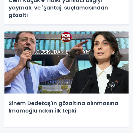
Cem Küçük'e 'halkı yanıltıcı bilgiyi
yaymak' ve 'şantaj' suçlamasından
gözaltı
Sinem Dedetaş'ın gözaltına alınmasına
İmamoğlu'ndan ilk tepki