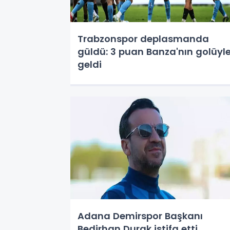
Trabzonspor deplasmanda
güldü: 3 puan Banza'nın golüyl
geldi
Adana Demirspor Başkanı
Bedirhan Durak istifa etti