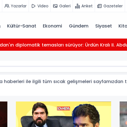
Yazarlar
Video
Galeri
Anket
Gazeteler
Kültür-Sanat
Ekonomi
Gündem
Siyaset
Kit
dan'ın diplomatik temasları sürüyor: Ürdün Kralı II. Abdu
aberleri ile ilgili tüm sıcak gelişmeleri sayfamızdan ta