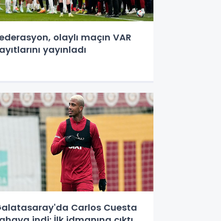
ederasyon, olaylı maçın VAR
ayıtlarını yayınladı
alatasaray'da Carlos Cuesta
ahaya indi: İlk idmanına çıktı