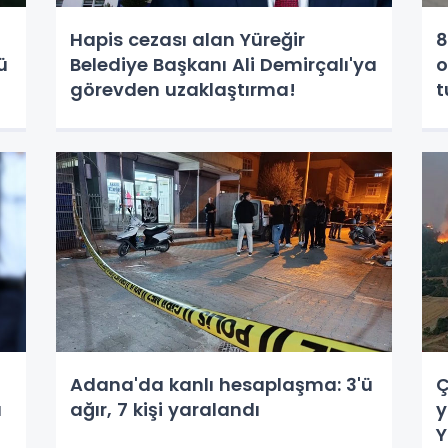
Hapis cezası alan Yüreğir
8
ü
Belediye Başkanı Ali Demirçalı'ya
o
görevden uzaklaştırma!
t
Adana'da kanlı hesaplaşma: 3'ü
Ç
a
ağır, 7 kişi yaralandı
y
Y