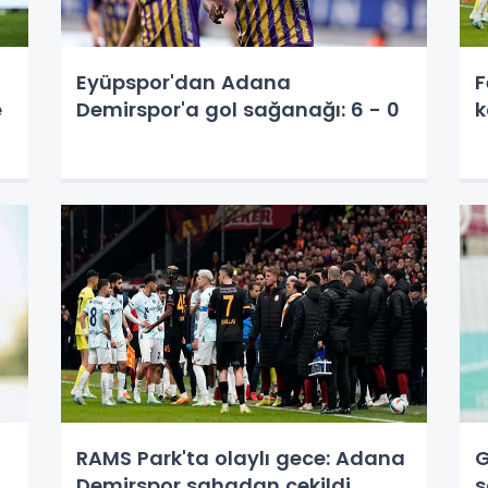
Eyüpspor'dan Adana
F
e
Demirspor'a gol sağanağı: 6 - 0
k
RAMS Park'ta olaylı gece: Adana
G
Demirspor sahadan çekildi
s