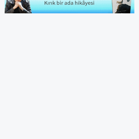
Ankara Büyükşehir Belediye (ABB) Başkanı
Mansur Yavaş, SGK borçları nedeniyle belediye
şirketlerine uygulanan haciz işlemlerine ilişkin
açıklamada bulundu.