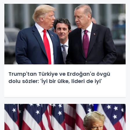
Trump'tan Türkiye ve Erdoğan'a övgü
dolu sözler: 'İyi bir ülke, lideri de iyi'