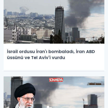
İsrail ordusu İran'ı bombaladı, İran ABD
üssünü ve Tel Aviv'i vurdu