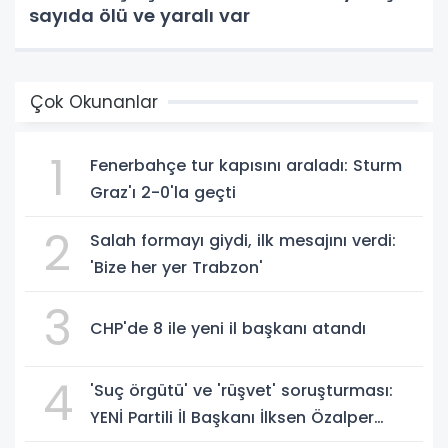
sayıda ölü ve yaralı var
Çok Okunanlar
1
Fenerbahçe tur kapısını araladı: Sturm
Graz'ı 2-0'la geçti
2
Salah formayı giydi, ilk mesajını verdi:
'Bize her yer Trabzon'
3
CHP'de 8 ile yeni il başkanı atandı
4
'Suç örgütü' ve 'rüşvet' soruşturması:
YENİ Partili İl Başkanı İlksen Özalper
gözaltında