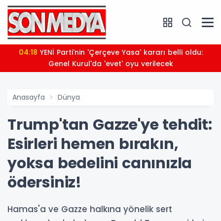
04:18
YENİ Parti'nin 'Çerçeve Yasa' kararı belli oldu:
Genel Kurul'da 'evet' oyu verilecek
Anasayfa
Dünya
Trump'tan Gazze'ye tehdit:
Esirleri hemen bırakın,
yoksa bedelini canınızla
ödersiniz!
Hamas'a ve Gazze halkına yönelik sert