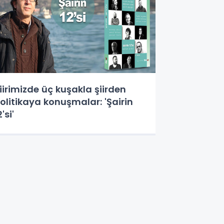
iirimizde üç kuşakla şiirden
olitikaya konuşmalar: 'Şairin
2'si'