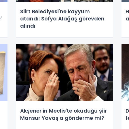
Siirt Belediyesi'ne kayyum
H
'
atandı: Sofya Alağaş görevden
a
alındı
l
Akşener'in Meclis'te okuduğu şiir
D
Mansur Yavaş'a gönderme mi?
f