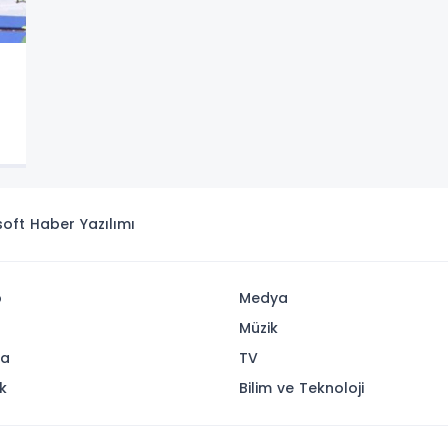
isoft
Haber Yazılımı
p
Medya
Müzik
ya
TV
k
Bilim ve Teknoloji