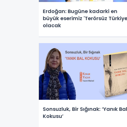
Erdoğan: Bugüne kadarki en
büyük eserimiz 'Terörsüz Türkiye
olacak
Sonsuzluk, Bir Sığınak: ‘Yanık Ba
Kokusu’