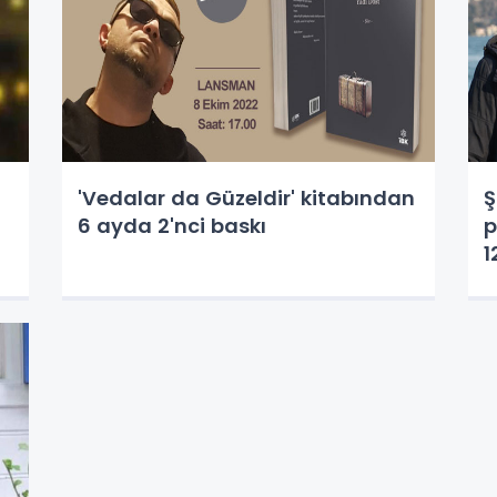
'Vedalar da Güzeldir' kitabından
Ş
6 ayda 2'nci baskı
p
1