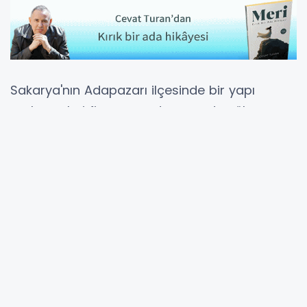
Sakarya'nın Adapazarı ilçesinde bir yapı
malzemeleri firmasının deposunda yük
asansörü kazası meydana geldi.
Köprübaşı Mahallesi Ankara Caddesi
üzerindeki depoda yaşanan olayda 6 işçi
yaralandı.
Halatı kopan kabin hızla
zemine çakıldı
İddiaya göre, saat 16.00 sıralarında depodaki