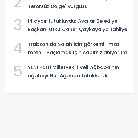
2
Terörsüz Bölge' vurgusu
3
14 aydır tutukluydu: Avcılar Belediye
Başkanı Utku Caner Çaykaya'ya tahliye
4
Trabzon'da Salah için görkemli imza
töreni: 'Başlamak için sabırsızlanıyorum'
5
YENİ Parti Milletvekili Veli Ağbaba'nın
ağabeyi Hür Ağbaba tutuklandı