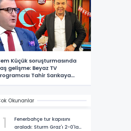
em Küçük soruşturmasında
laş gelişme: Beyaz TV
rogramcısı Tahir Sarıkaya
özaltında
ok Okunanlar
1
Fenerbahçe tur kapısını
araladı: Sturm Graz'ı 2-0'la