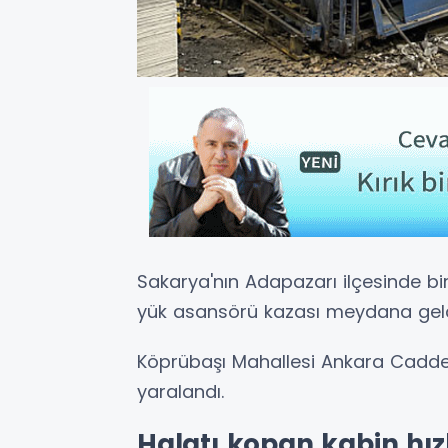
Sakarya'nın Adapazarı ilçesinde b
yük asansörü kazası meydana geld
Köprübaşı Mahallesi Ankara Cadde
yaralandı.
Halatı kopan kabin hız