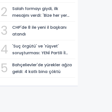
geçti
2
Salah formayı giydi, ilk
mesajını verdi: 'Bize her yer
Trabzon'
3
CHP'de 8 ile yeni il başkanı
atandı
4
'Suç örgütü' ve 'rüşvet'
soruşturması: YENİ Partili İl
Başkanı İlksen Özalper
5
Bahçelievler'de yürekler ağza
gözaltında
geldi: 4 katlı bina çöktü