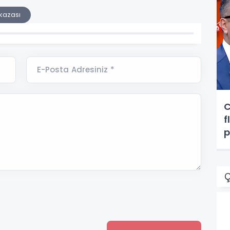
 kazası
E-Posta Adresiniz *
C
f
p
g
Ç