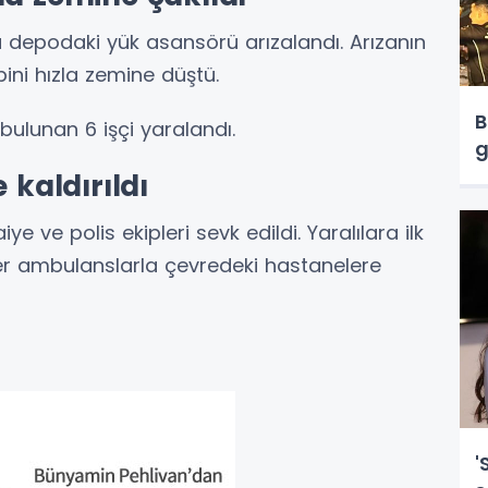
da depodaki yük asansörü arızalandı. Arızanın
ni hızla zemine düştü.
B
ulunan 6 işçi yaralandı.
g
 kaldırıldı
iye ve polis ekipleri sevk edildi. Yaralılara ilk
ler ambulanslarla çevredeki hastanelere
'