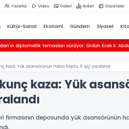
Yazarlar
Video
Galeri
Anket
Gazeteler
Kültür-Sanat
Ekonomi
Gündem
Siyaset
Kit
dan'ın diplomatik temasları sürüyor: Ürdün Kralı II. Abdu
ç kaza: Yük asansörünün halatı koptu, 6 işçi yaralandı
kunç kaza: Yük asans
aralandı
ri firmasının deposunda yük asansörünün hal
ndı.