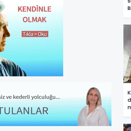
s
B
g
K
d
m