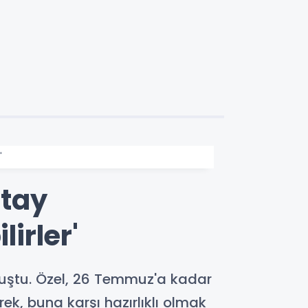
'
ltay
irler'
konuştu. Özel, 26 Temmuz'a kadar
k, buna karşı hazırlıklı olmak