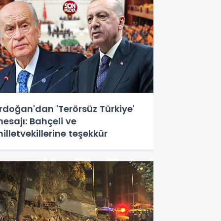
rdoğan'dan 'Terörsüz Türkiye'
esajı: Bahçeli ve
illetvekillerine teşekkür