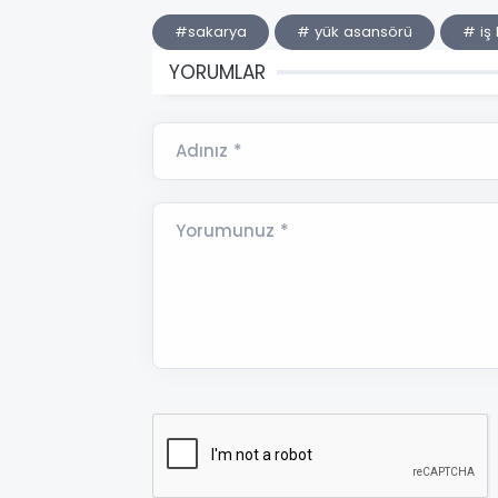
#sakarya
# yük asansörü
# iş
YORUMLAR
Adınız *
Yorumunuz *