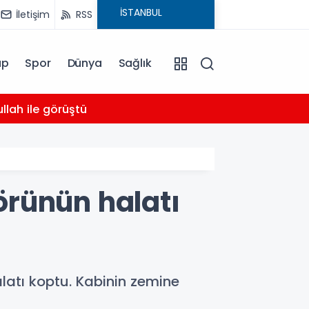
İletişim
RSS
ap
Spor
Dünya
Sağlık
03:16
llah ile görüştü
Bahçel
örünün halatı
atı koptu. Kabinin zemine