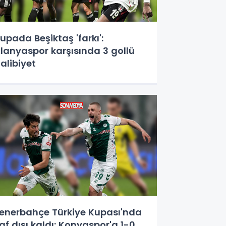
upada Beşiktaş 'farkı':
lanyaspor karşısında 3 gollü
alibiyet
enerbahçe Türkiye Kupası'nda
af dışı kaldı: Konyaspor'a 1-0