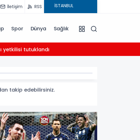
İletişim
RSS
ap
Spor
Dünya
Sağlık
02:21
yetkilisi tutuklandı
AHBAP 
dan takip edebilirsiniz.