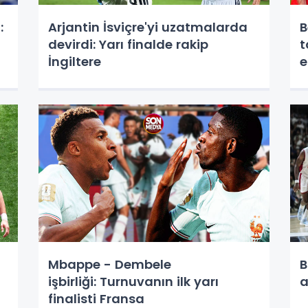
:
Arjantin İsviçre'yi uzatmalarda
B
devirdi: Yarı finalde rakip
t
İngiltere
e
Mbappe - Dembele
B
işbirliği: Turnuvanın ilk yarı
a
finalisti Fransa