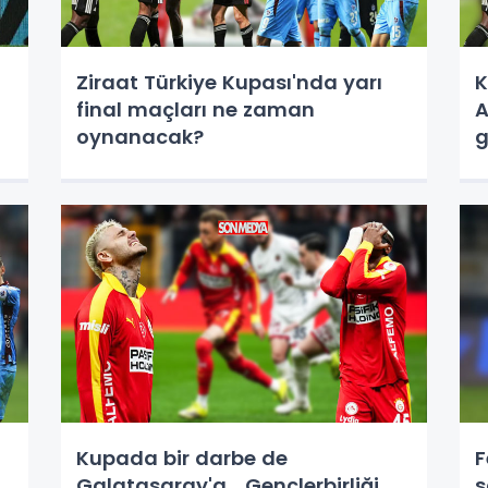
Ziraat Türkiye Kupası'nda yarı
K
final maçları ne zaman
A
oynanacak?
g
Kupada bir darbe de
F
Galatasaray'a... Gençlerbirliği
s