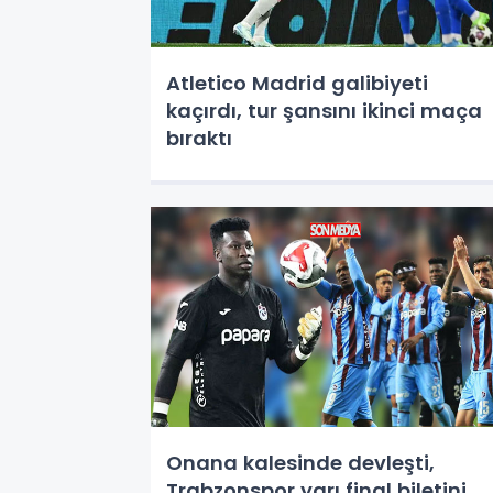
Atletico Madrid galibiyeti
kaçırdı, tur şansını ikinci maça
bıraktı
Onana kalesinde devleşti,
Trabzonspor yarı final biletini