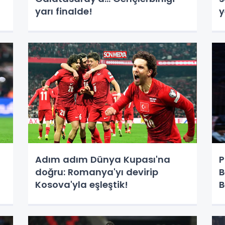
yarı finalde!
y
Adım adım Dünya Kupası'na
P
doğru: Romanya'yı devirip
B
Kosova'yla eşleştik!
B