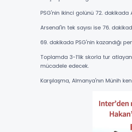
PSG'nin ikinci golünü 72. dakikada 
Arsenal'in tek sayısı ise 76. dakik
69. dakikada PSG'nin kazandığı pena
Toplamda 3-1’lik skorla tur atlayan 
mücadele edecek.
Karşılaşma, Almanya'nın Münih ke