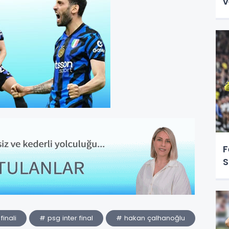
v
F
S
finali
# psg inter final
# hakan çalhanoğlu