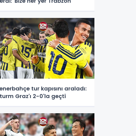
erdi: 'Bize her yer Trabzon'
enerbahçe tur kapısını araladı:
turm Graz'ı 2-0'la geçti