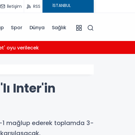
İletişim
RSS
ap
Spor
Dünya
Sağlık
03:56
et' oyu verilecek
Arabe
ı Inter'in
i 2-1 mağlup ederek toplamda 3-
e karşılaşacak.