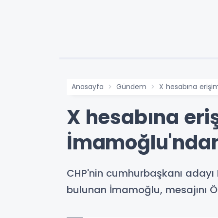
Anasayfa
Gündem
X hesabına erişi
X hesabına eri
İmamoğlu'ndan
CHP'nin cumhurbaşkanı adayı Ek
bulunan İmamoğlu, mesajını Özg