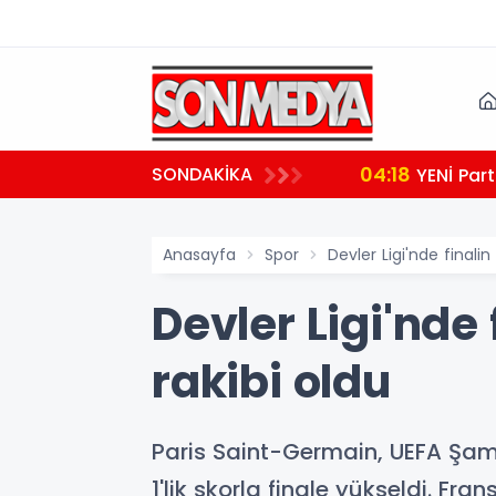
04:18
SONDAKİKA
YENİ Part
Anasayfa
Spor
Devler Ligi'nde finalin 
Devler Ligi'nde 
rakibi oldu
Paris Saint-Germain, UEFA Şamp
1'lik skorla finale yükseldi. Fra