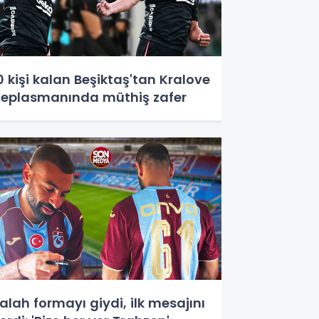
0 kişi kalan Beşiktaş'tan Kralove
eplasmanında müthiş zafer
alah formayı giydi, ilk mesajını