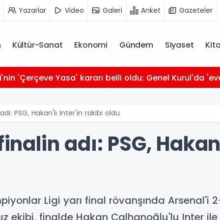
Yazarlar
Video
Galeri
Anket
Gazeteler
Kültür-Sanat
Ekonomi
Gündem
Siyaset
Kit
i'nin 'Çerçeve Yasa' kararı belli oldu: Genel Kurul'da 'ev
adı: PSG, Hakan'lı Inter'in rakibi oldu
finalin adı: PSG, Hakan'l
iyonlar Ligi yarı final rövanşında Arsenal'
nsız ekibi, finalde Hakan Çalhanoğlu'lu Inter il