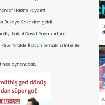
Achraf Hakimi kaydetti.
ada Bukayo Saka'dan geldi.
1
d
ltıyı kaleci David Raya kurtardı.
PSG, finalde İtalyan temsilcisi Inter ile
ntinde oynanacak.
S