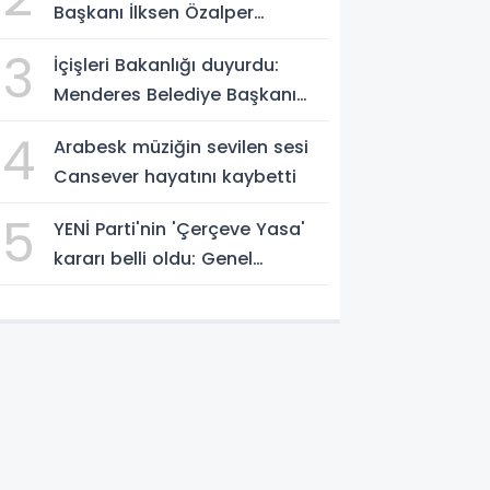
Başkanı İlksen Özalper
tutuklandı
3
İçişleri Bakanlığı duyurdu:
Menderes Belediye Başkanı
görevden uzaklaştırıldı
4
Arabesk müziğin sevilen sesi
Cansever hayatını kaybetti
5
YENİ Parti'nin 'Çerçeve Yasa'
kararı belli oldu: Genel
Kurul'da 'evet' oyu verilecek