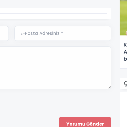
E-Posta Adresiniz *
K
A
b
Ç