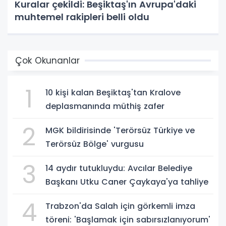
Kuralar çekildi: Beşiktaş'ın Avrupa'daki
muhtemel rakipleri belli oldu
Çok Okunanlar
1
10 kişi kalan Beşiktaş'tan Kralove
deplasmanında müthiş zafer
2
MGK bildirisinde 'Terörsüz Türkiye ve
Terörsüz Bölge' vurgusu
3
14 aydır tutukluydu: Avcılar Belediye
Başkanı Utku Caner Çaykaya'ya tahliye
4
Trabzon'da Salah için görkemli imza
töreni: 'Başlamak için sabırsızlanıyorum'