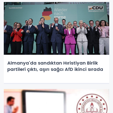
Almanya'da sandıktan Hıristiyan Birlik
partileri çıktı, aşırı sağcı AfD ikinci sırada