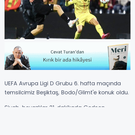
UEFA Avrupa Ligi D Grubu 6. hafta maçında
temsilcimiz Beşiktaş, Bodo/Glimt'e konuk oldu.
Siyah-beyazlılar 21. dakikada Gedson
Fernandes'in golüyle öne geçti: 0-1.
37. dakikada Zinckernagel Bodo Glimt'in