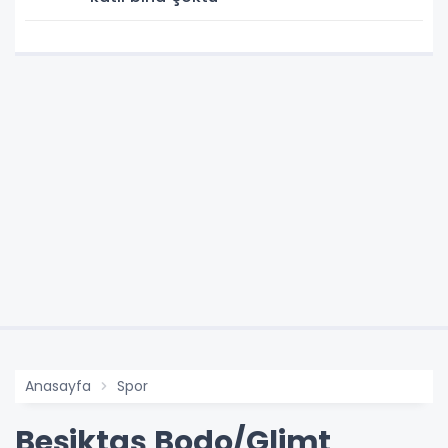
Anasayfa
Spor
Beşiktaş Bodo/Glimt