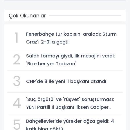
Çok Okunanlar
1
Fenerbahçe tur kapısını araladı: Sturm
Graz'ı 2-0'la geçti
2
Salah formayı giydi, ilk mesajını verdi:
'Bize her yer Trabzon'
3
CHP'de 8 ile yeni il başkanı atandı
4
'Suç örgütü' ve 'rüşvet' soruşturması:
YENİ Partili İl Başkanı İlksen Özalper
gözaltında
5
Bahçelievler'de yürekler ağza geldi: 4
katlı bina çöktü