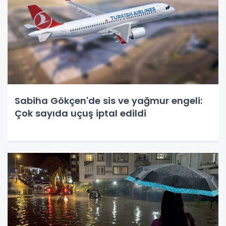
Sabiha Gökçen'de sis ve yağmur engeli:
Çok sayıda uçuş iptal edildi