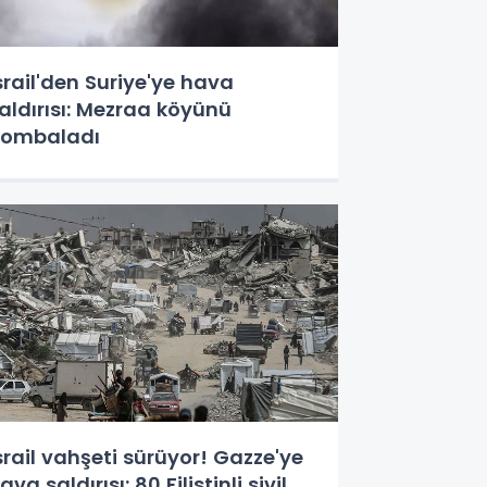
srail'den Suriye'ye hava
aldırısı: Mezraa köyünü
ombaladı
srail vahşeti sürüyor! Gazze'ye
ava saldırısı: 80 Filistinli sivil