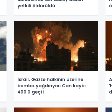
yetkili öldürüldü
ö
İsrail, Gazze halkının üzerine
A
bomba yağdırıyor: Can kaybı
'
400'ü geçti
d