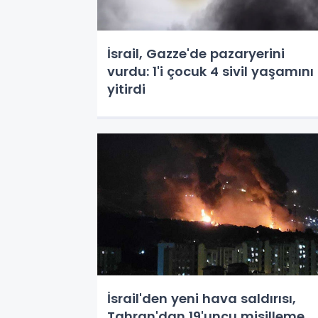
İsrail, Gazze'de pazaryerini
vurdu: 1'i çocuk 4 sivil yaşamını
yitirdi
İsrail'den yeni hava saldırısı,
Tahran'dan 19'uncu misilleme