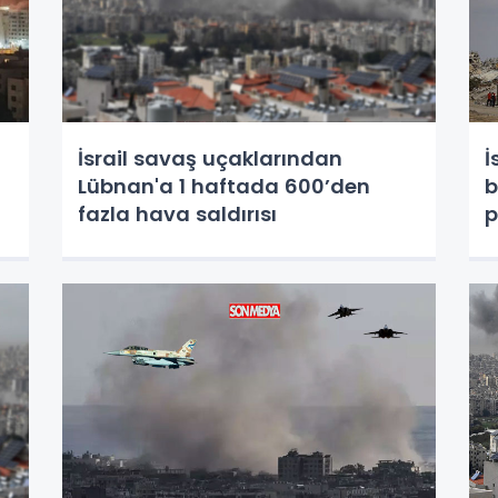
İsrail savaş uçaklarından
İ
Lübnan'a 1 haftada 600’den
b
fazla hava saldırısı
p