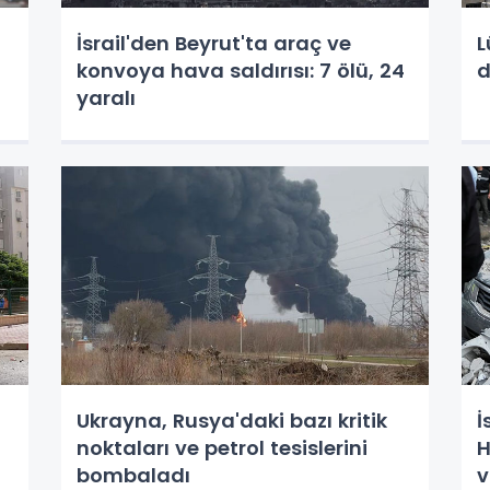
İsrail'den Beyrut'ta araç ve
L
konvoya hava saldırısı: 7 ölü, 24
d
yaralı
Ukrayna, Rusya'daki bazı kritik
İ
noktaları ve petrol tesislerini
H
bombaladı
v