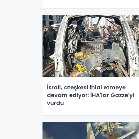
İsrail, ateşkesi ihlal etmeye
devam ediyor: İHA'lar Gazze'yi
vurdu