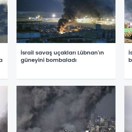
İsrail savaş uçakları Lübnan'ın
İ
a
güneyini bombaladı
b