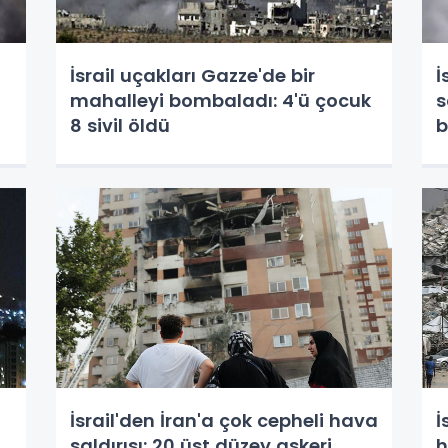
İsrail uçakları Gazze'de bir
İ
mahalleyi bombaladı: 4'ü çocuk
s
8 sivil öldü
b
İsrail'den İran'a çok cepheli hava
İ
saldırısı: 20 üst düzey askeri
h