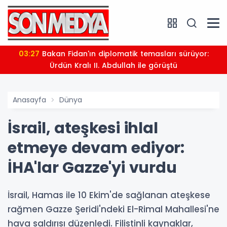
03:27
Bakan Fidan'ın diplomatik temasları sürüyor:
Ürdün Kralı II. Abdullah ile görüştü
Anasayfa
Dünya
İsrail, ateşkesi ihlal
etmeye devam ediyor:
İHA'lar Gazze'yi vurdu
İsrail, Hamas ile 10 Ekim'de sağlanan ateşkese
rağmen Gazze Şeridi'ndeki El-Rimal Mahallesi'ne
hava saldırısı düzenledi. Filistinli kaynaklar,