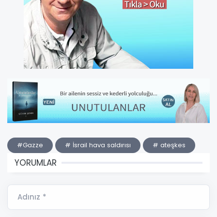
#Gazze
# İsrail hava saldırısı
# ateşkes
YORUMLAR
Adınız *