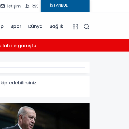
İletişim
RSS
ap
Spor
Dünya
Sağlık
03:16
llah ile görüştü
Bahçel
ip edebilirsiniz.