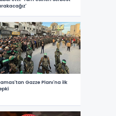
ırakacağız'
amas'tan Gazze Planı'na ilk
epki