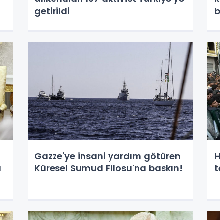
getirildi
b
Gazze'ye insani yardım götüren
H
u
Küresel Sumud Filosu'na baskın!
t