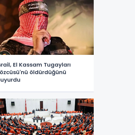
srail, El Kassam Tugayları
özcüsü'nü öldürdüğünü
uyurdu