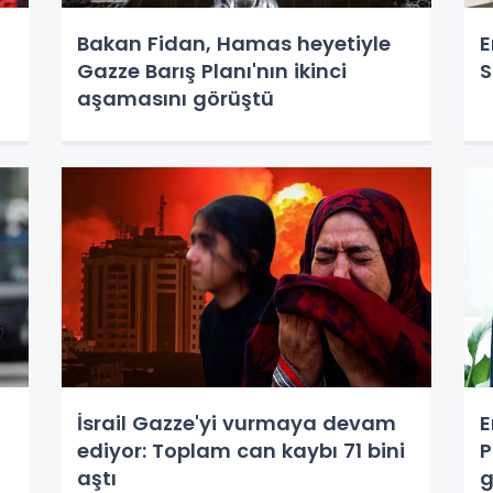
Bakan Fidan, Hamas heyetiyle
E
Gazze Barış Planı'nın ikinci
S
aşamasını görüştü
İsrail Gazze'yi vurmaya devam
E
ediyor: Toplam can kaybı 71 bini
P
aştı
g