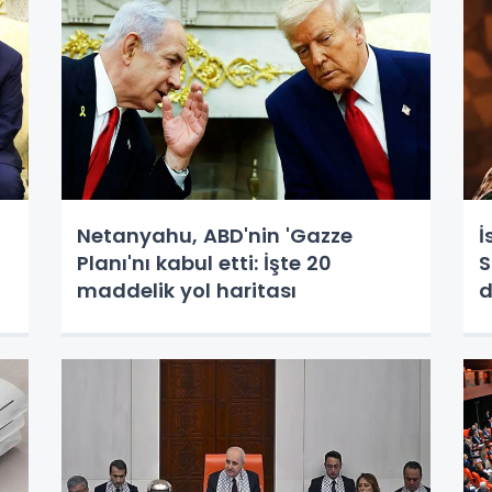
Netanyahu, ABD'nin 'Gazze
İ
Planı'nı kabul etti: İşte 20
S
maddelik yol haritası
d