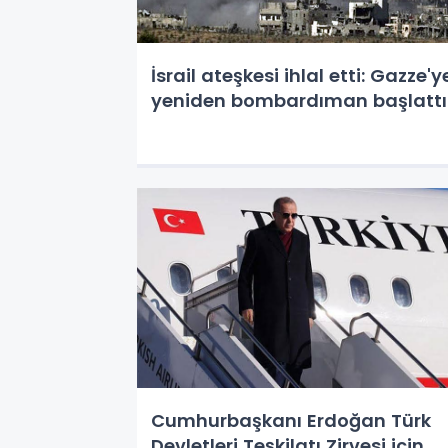
İsrail ateşkesi ihlal etti: Gazze'y
yeniden bombardıman başlattı
Cumhurbaşkanı Erdoğan Türk
Devletleri Teşkilatı Zirvesi için