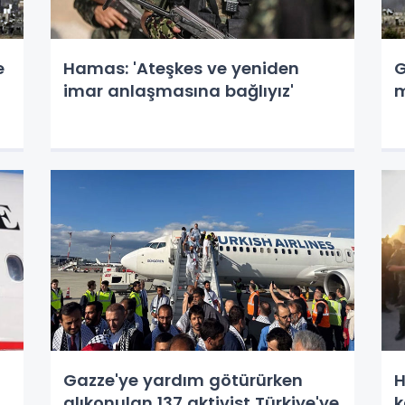
e
Hamas: 'Ateşkes ve yeniden
G
imar anlaşmasına bağlıyız'
m
Gazze'ye yardım götürürken
H
alıkonulan 137 aktivist Türkiye'ye
k