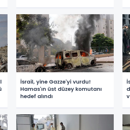
l
İsrail, yine Gazze'yi vurdu!
İ
ü
Hamas'ın üst düzey komutanı
d
hedef alındı
v