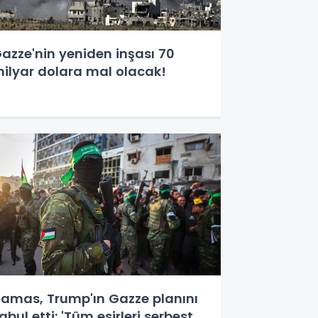
azze'nin yeniden inşası 70
ilyar dolara mal olacak!
amas, Trump'ın Gazze planını
abul etti: 'Tüm esirleri serbest