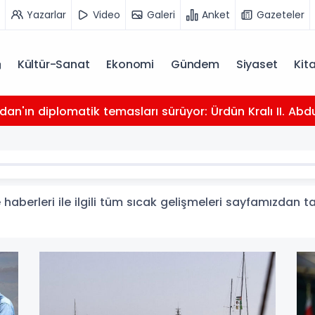
Yazarlar
Video
Galeri
Anket
Gazeteler
Kültür-Sanat
Ekonomi
Gündem
Siyaset
Kit
dan'ın diplomatik temasları sürüyor: Ürdün Kralı II. Abdu
berleri ile ilgili tüm sıcak gelişmeleri sayfamızdan tak