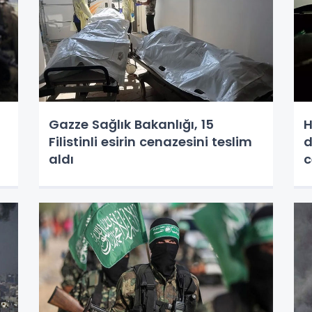
Gazze Sağlık Bakanlığı, 15
H
Filistinli esirin cenazesini teslim
d
aldı
c